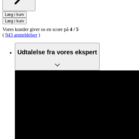
Læg i kurv
Læg i kurv
Vores kunder giver os en score på
4
/
5
(
943 anmeldelser
)
Udtalelse fra vores ekspert