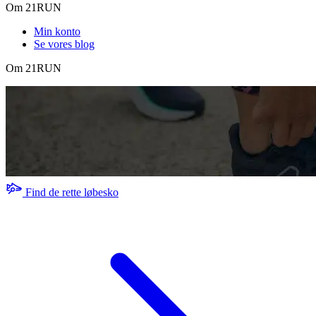
Om 21RUN
Min konto
Se vores blog
Om 21RUN
Find de rette løbesko