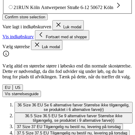
21RUN Köln
Antwerpener Straße 6-12
50672 Köln
Confirm store selection
Vare lagt i indkøbskurven
Luk modal
Vis indkøbskurv
Fortsæt med at shoppe
Vælg størrelse
Luk modal
Vælg altid en størrelse større i løbesko end din normale skostørrelse.
Dette er nødvendigt, da din fod udvider sig under løb, og du har
brug for plads til afviklingen. Tænk på dette, når du træffer dit valg.
EU
US
Vis størrelsesguide
36
Size 36 EU
Se 6 alternative farver
Størrelse ikke tilgængelig,
se produktet i 6 alternative farve(r)
36.5
Size 36.5 EU
Se 9 alternative farver
Størrelse ikke
tilgængelig, se produktet i 9 alternative farve(r)
37
Size 37 EU
Tilgængelig nu
bestil nu, levering på torsdag
37.5
Size 37.5 EU
Tilgængelig nu
bestil nu, levering på torsdag