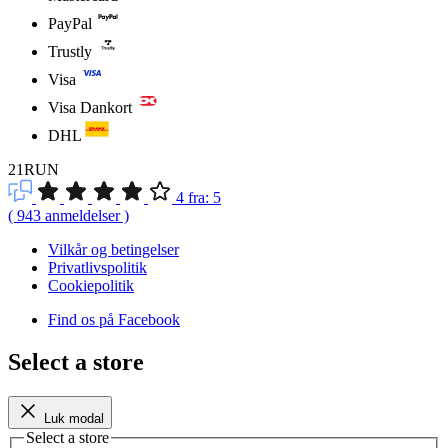
PayPal
Trustly
Visa
Visa Dankort
DHL
21RUN
4
fra:
5
(
943
anmeldelser
)
Vilkår og betingelser
Privatlivspolitik
Cookiepolitik
Find os på Facebook
Select a store
Luk modal
Select a store