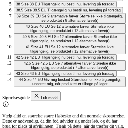
38
Size 38 EU
Tilgængelig nu
bestil nu, levering på torsdag
38.5
Size 38.5 EU
Tilgængelig nu
bestil nu, levering på torsdag
39
Size 39 EU
Se 9 alternative farver
Størrelse ikke tilgængelig,
se produktet i 9 alternative farve(r)
40
Size 40 EU
Se 12 alternative farver
Størrelse ikke
tilgængelig, se produktet i 12 alternative farve(r)
40.5
Size 40.5 EU
Se 12 alternative farver
Størrelse ikke
tilgængelig, se produktet i 12 alternative farve(r)
41
Size 41 EU
Se 12 alternative farver
Størrelse ikke
tilgængelig, se produktet i 12 alternative farve(r)
42
Size 42 EU
Tilgængelig nu
bestil nu, levering på torsdag
42.5
Size 42.5 EU
Se 7 alternative farver
Størrelse ikke
tilgængelig, se produktet i 7 alternative farve(r)
43
Size 43 EU
Tilgængelig nu
bestil nu, levering på torsdag
44
Size 44 EU
Giv mig besked
Størrelsen er ikke tilgængelig,
underret mig, når produktet er tilbage på lager
Størrelsesguide
Luk modal
Vælg altid en størrelse større i løbesko end din normale skostørrelse.
Dette er nødvendigt, da din fod udvider sig under løb, og du har
brug for plads til afviklingen. Tænk på dette, når du træffer dit valg.