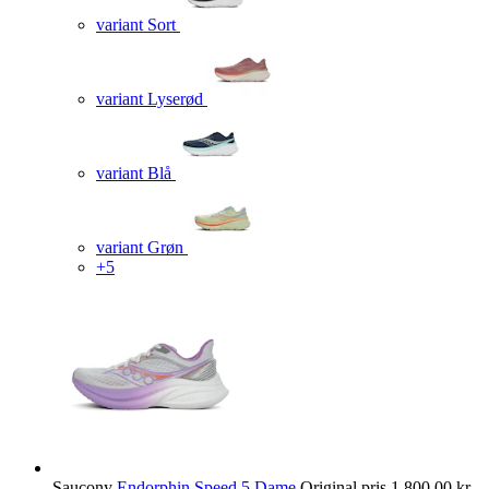
variant Sort
variant Lyserød
variant Blå
variant Grøn
+5
Saucony
Endorphin Speed 5 Dame
Original pris
1.800,00 kr.