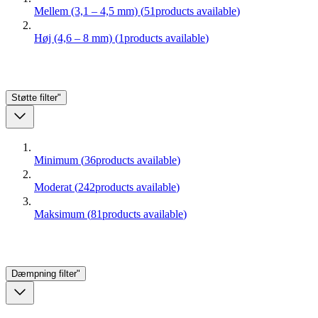
Mellem (3,1 – 4,5 mm)
(
51
products available
)
Høj (4,6 – 8 mm)
(
1
products available
)
Støtte
filter"
Minimum
(
36
products available
)
Moderat
(
242
products available
)
Maksimum
(
81
products available
)
Dæmpning
filter"