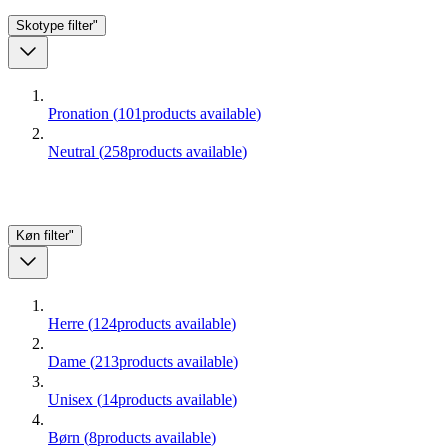
Skotype
filter"
Pronation
(
101
products available
)
Neutral
(
258
products available
)
Køn
filter"
Herre
(
124
products available
)
Dame
(
213
products available
)
Unisex
(
14
products available
)
Børn
(
8
products available
)