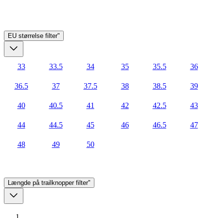
EU størrelse
filter"
33
33.5
34
35
35.5
36
36.5
37
37.5
38
38.5
39
40
40.5
41
42
42.5
43
44
44.5
45
46
46.5
47
48
49
50
Længde på trailknopper
filter"