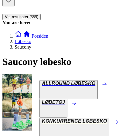
Vis resultater (359)
You are here:
Forsiden
Løbesko
Saucony
Saucony løbesko
ALLROUND LØBESKO
LØBETØJ
KONKURRENCE LØBESKO