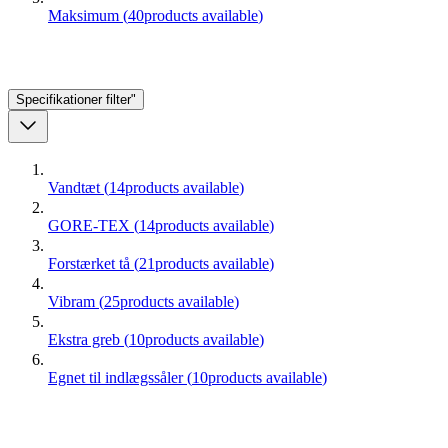
Maksimum
(
40
products available
)
Specifikationer
filter"
Vandtæt
(
14
products available
)
GORE-TEX
(
14
products available
)
Forstærket tå
(
21
products available
)
Vibram
(
25
products available
)
Ekstra greb
(
10
products available
)
Egnet til indlægssåler
(
10
products available
)