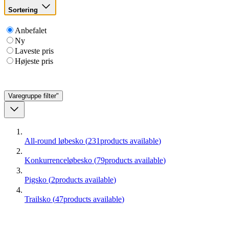
Sortering
Anbefalet
Ny
Laveste pris
Højeste pris
Varegruppe
filter"
All-round løbesko
(
231
products available
)
Konkurrenceløbesko
(
79
products available
)
Pigsko
(
2
products available
)
Trailsko
(
47
products available
)