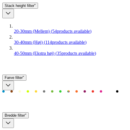
Stack height
filter"
20-30mm (Mellem)
(
54
products available
)
30-40mm (Høj)
(
114
products available
)
40-50mm (Ekstra høj)
(
35
products available
)
Farve
filter"
Bredde
filter"