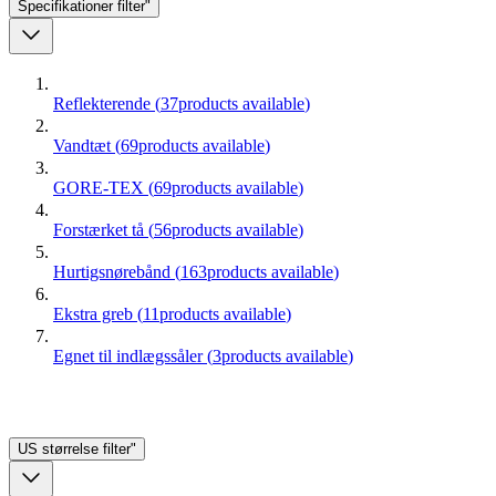
Specifikationer
filter"
Reflekterende
(
37
products available
)
Vandtæt
(
69
products available
)
GORE-TEX
(
69
products available
)
Forstærket tå
(
56
products available
)
Hurtigsnørebånd
(
163
products available
)
Ekstra greb
(
11
products available
)
Egnet til indlægssåler
(
3
products available
)
US størrelse
filter"