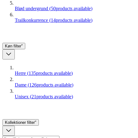
Blød undergrund
(
50
products available
)
Trailkonkurrence
(
14
products available
)
Køn
filter"
Herre
(
135
products available
)
Dame
(
126
products available
)
Unisex
(
21
products available
)
Kollektioner
filter"