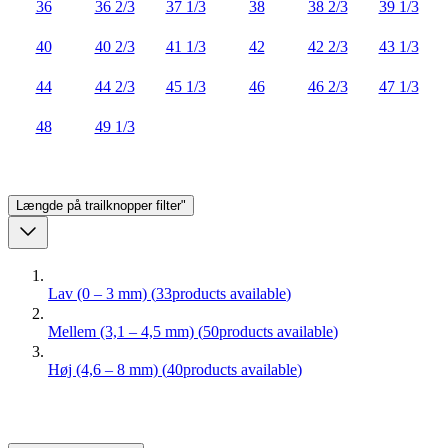
36
36 2/3
37 1/3
38
38 2/3
39 1/3
40
40 2/3
41 1/3
42
42 2/3
43 1/3
44
44 2/3
45 1/3
46
46 2/3
47 1/3
48
49 1/3
Længde på trailknopper
filter"
Lav (0 – 3 mm)
(
33
products available
)
Mellem (3,1 – 4,5 mm)
(
50
products available
)
Høj (4,6 – 8 mm)
(
40
products available
)