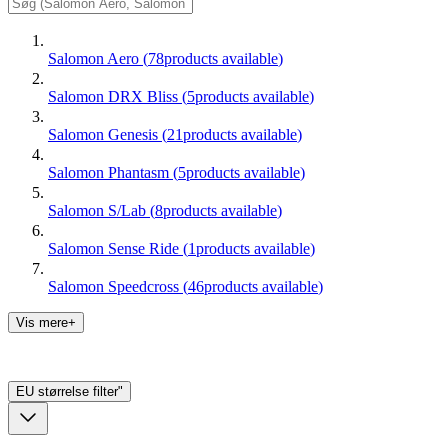
Salomon Aero
(
78
products available
)
Salomon DRX Bliss
(
5
products available
)
Salomon Genesis
(
21
products available
)
Salomon Phantasm
(
5
products available
)
Salomon S/Lab
(
8
products available
)
Salomon Sense Ride
(
1
products available
)
Salomon Speedcross
(
46
products available
)
Vis mere+
EU størrelse
filter"