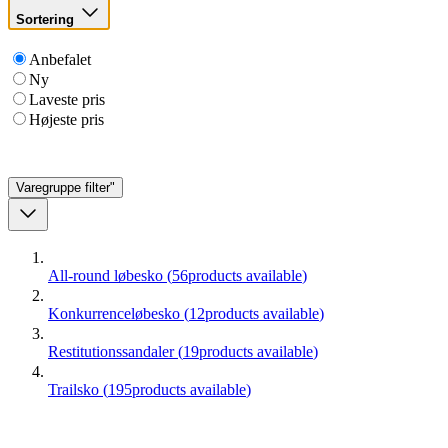
Sortering
Anbefalet
Ny
Laveste pris
Højeste pris
Varegruppe
filter"
All-round løbesko
(
56
products available
)
Konkurrenceløbesko
(
12
products available
)
Restitutionssandaler
(
19
products available
)
Trailsko
(
195
products available
)