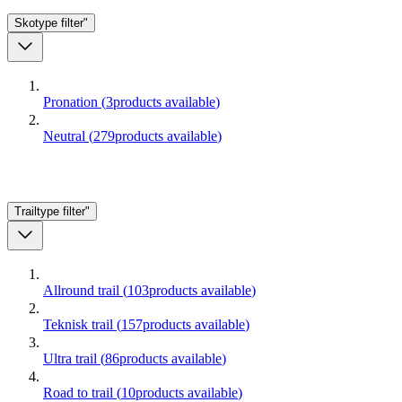
Skotype
filter"
Pronation
(
3
products available
)
Neutral
(
279
products available
)
Trailtype
filter"
Allround trail
(
103
products available
)
Teknisk trail
(
157
products available
)
Ultra trail
(
86
products available
)
Road to trail
(
10
products available
)