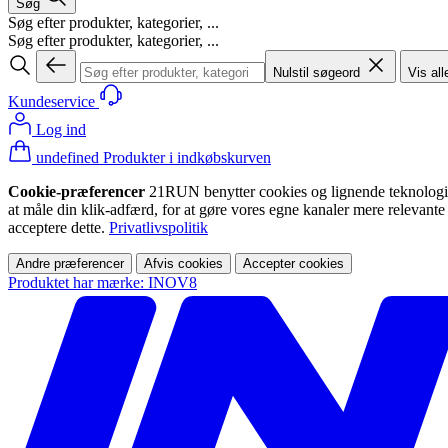
Søg
Søg efter produkter, kategorier, ...
Søg efter produkter, kategorier, ...
Nulstil søgeord
Vis all
Kundeservice
Log ind
undefined Produkter i indkøbskurven
Cookie-præferencer
21RUN benytter cookies og lignende teknologier (
at måle din klik-adfærd, for at gøre vores egne kanaler mere relevante
acceptere dette.
Privatlivspolitik
Andre præferencer
Afvis cookies
Accepter cookies
Produktet har mærke: INOV8