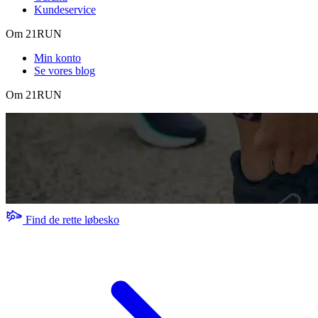
Kundeservice
Om 21RUN
Min konto
Se vores blog
Om 21RUN
Find de rette løbesko