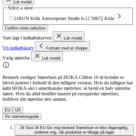
Luk modal
Select a store
21RUN Köln
Antwerpener Straße 6-12
50672 Köln
Confirm store selection
Vare lagt i indkøbskurven
Luk modal
Vis indkøbskurv
Fortsæt med at shoppe
Vælg størrelse
Luk modal
Bemærk venligst: Størrelsen på HOKA Clifton 10 til kvinder er
blevet justeret i forhold til den tidligere version. Hvis du tidligere har
købt HOKA-sko i amerikanske størrelser, så bestil en halv størrelse
større. Hvis du altid bestiller baseret på europæiske størrelser,
forbliver din størrelse den samme.
EU
US
Vis størrelsesguide
34
Size 34 EU
Giv mig besked
Størrelsen er ikke tilgængelig,
underret mig, når produktet er tilbage på lager