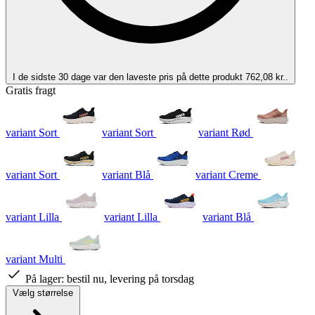
I de sidste 30 dage var den laveste pris på dette produkt 762,08 kr..
Gratis fragt
variant Sort
variant Sort
variant Rød
variant Sort
variant Blå
variant Creme
variant Lilla
variant Lilla
variant Blå
variant Multi
På lager:
bestil nu, levering på torsdag
Vælg størrelse