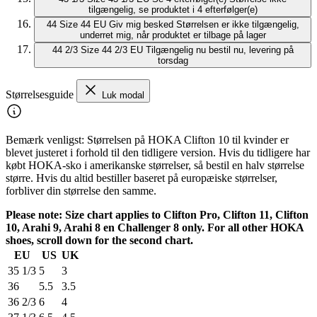
tilgængelig, se produktet i 4 efterfølger(e)
44
Size 44 EU
Giv mig besked
Størrelsen er ikke tilgængelig,
underret mig, når produktet er tilbage på lager
44 2/3
Size 44 2/3 EU
Tilgængelig nu
bestil nu, levering på
torsdag
Størrelsesguide
Luk modal
Bemærk venligst: Størrelsen på HOKA Clifton 10 til kvinder er
blevet justeret i forhold til den tidligere version. Hvis du tidligere har
købt HOKA-sko i amerikanske størrelser, så bestil en halv størrelse
større. Hvis du altid bestiller baseret på europæiske størrelser,
forbliver din størrelse den samme.
Please note: Size chart applies to Clifton Pro, Clifton 11, Clifton
10, Arahi 9, Arahi 8 en Challenger 8 only. For all other HOKA
shoes, scroll down for the second chart.
EU
US
UK
35 1/3
5
3
36
5.5
3.5
36 2/3
6
4