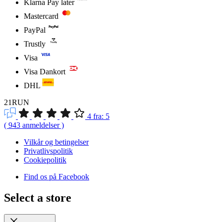
Klarna Pay later
Mastercard
PayPal
Trustly
Visa
Visa Dankort
DHL
21RUN
4
fra:
5
(
943
anmeldelser
)
Vilkår og betingelser
Privatlivspolitik
Cookiepolitik
Find os på Facebook
Select a store