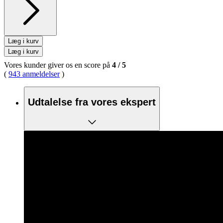
Læg i kurv
Læg i kurv
Vores kunder giver os en score på
4
/
5
(
943 anmeldelser
)
Udtalelse fra vores ekspert