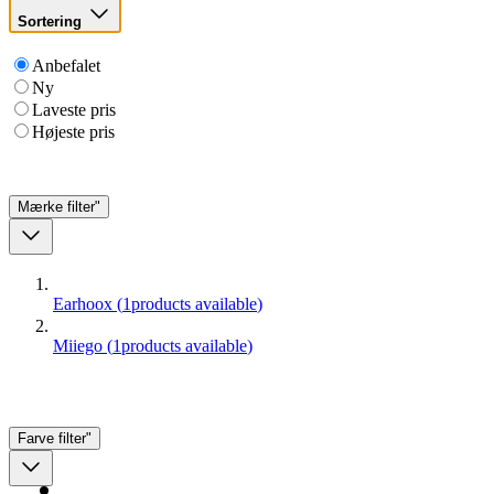
Sortering
Anbefalet
Ny
Laveste pris
Højeste pris
Mærke
filter"
Earhoox
(
1
products available
)
Miiego
(
1
products available
)
Farve
filter"