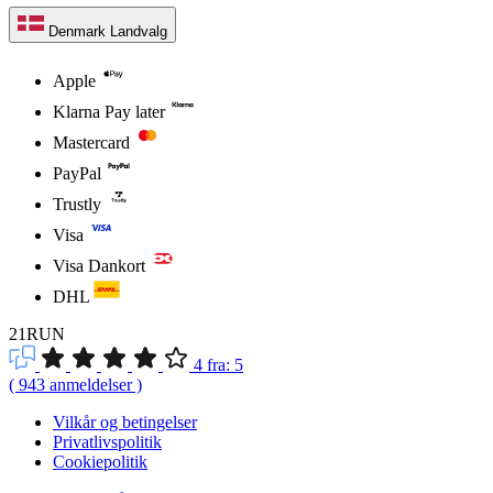
Denmark
Landvalg
Apple
Klarna Pay later
Mastercard
PayPal
Trustly
Visa
Visa Dankort
DHL
21RUN
4
fra:
5
(
943
anmeldelser
)
Vilkår og betingelser
Privatlivspolitik
Cookiepolitik