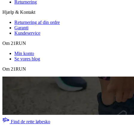
Returnering
Hjælp & Kontakt
Returnering af din ordre
Garanti
Kundeservice
Om 21RUN
Min konto
Se vores blog
Om 21RUN
Find de rette løbesko