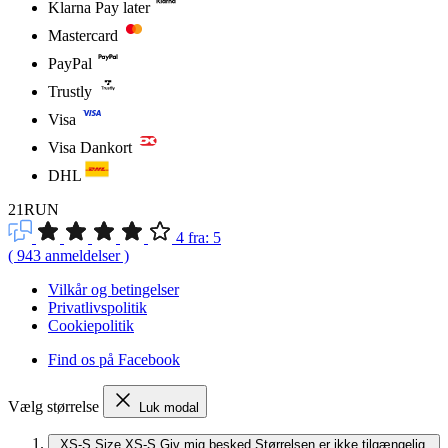
Klarna Pay later
Mastercard
PayPal
Trustly
Visa
Visa Dankort
DHL
21RUN
4
fra:
5
(
943
anmeldelser
)
Vilkår og betingelser
Privatlivspolitik
Cookiepolitik
Find os på Facebook
Vælg størrelse
Luk modal
XS-S
Size XS-S
Giv mig besked
Størrelsen er ikke tilgængelig,