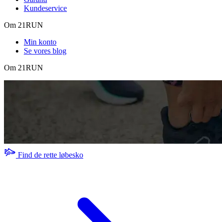
Kundeservice
Om 21RUN
Min konto
Se vores blog
Om 21RUN
Find de rette løbesko