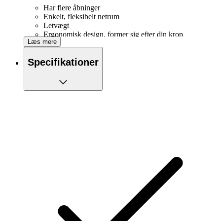
Har flere åbninger
Enkelt, fleksibelt netrum
Letvægt
Ergonomisk design, former sig efter din krop
Læs mere
Velegnet til blandt andet telefon og drikkedunk
Elastisk materiale
Specifikationer
Med løkker til vandrestave
Integrerede kroge til dit startnummer