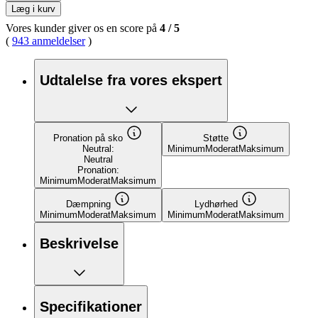
Læg i kurv
Vores kunder giver os en score på
4
/
5
(
943 anmeldelser
)
Udtalelse fra vores ekspert
Pronation på sko
Støtte
Neutral:
Minimum
Moderat
Maksimum
Neutral
Pronation:
Minimum
Moderat
Maksimum
Dæmpning
Lydhørhed
Minimum
Moderat
Maksimum
Minimum
Moderat
Maksimum
Beskrivelse
Specifikationer