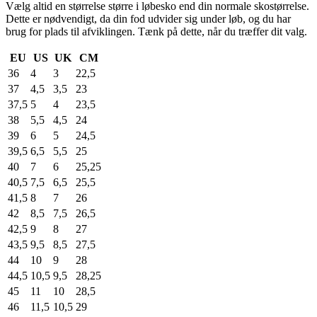
Vælg altid en størrelse større i løbesko end din normale skostørrelse.
Dette er nødvendigt, da din fod udvider sig under løb, og du har
brug for plads til afviklingen. Tænk på dette, når du træffer dit valg.
EU
US
UK
CM
36
4
3
22,5
37
4,5
3,5
23
37,5
5
4
23,5
38
5,5
4,5
24
39
6
5
24,5
39,5
6,5
5,5
25
40
7
6
25,25
40,5
7,5
6,5
25,5
41,5
8
7
26
42
8,5
7,5
26,5
42,5
9
8
27
43,5
9,5
8,5
27,5
44
10
9
28
44,5
10,5
9,5
28,25
45
11
10
28,5
46
11,5
10,5
29