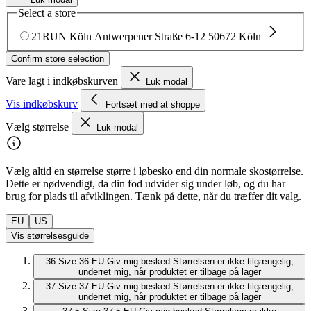
Select a store
21RUN Köln
Antwerpener Straße 6-12
50672 Köln
Confirm store selection
Vare lagt i indkøbskurven
Luk modal
Vis indkøbskurv
Fortsæt med at shoppe
Vælg størrelse
Luk modal
Vælg altid en størrelse større i løbesko end din normale skostørrelse.
Dette er nødvendigt, da din fod udvider sig under løb, og du har
brug for plads til afviklingen. Tænk på dette, når du træffer dit valg.
EU
US
Vis størrelsesguide
36
Size 36 EU
Giv mig besked
Størrelsen er ikke tilgængelig,
underret mig, når produktet er tilbage på lager
37
Size 37 EU
Giv mig besked
Størrelsen er ikke tilgængelig,
underret mig, når produktet er tilbage på lager