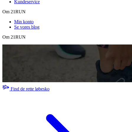
Kundeservice
Om 21RUN
Min konto
Se vores blog
Om 21RUN
Find de rette løbesko