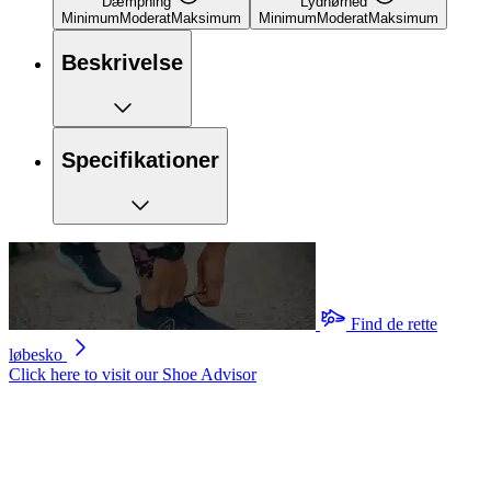
Dæmpning
Lydhørhed
Minimum
Moderat
Maksimum
Minimum
Moderat
Maksimum
Beskrivelse
Specifikationer
Find de rette
løbesko
Click here to visit our
Shoe Advisor