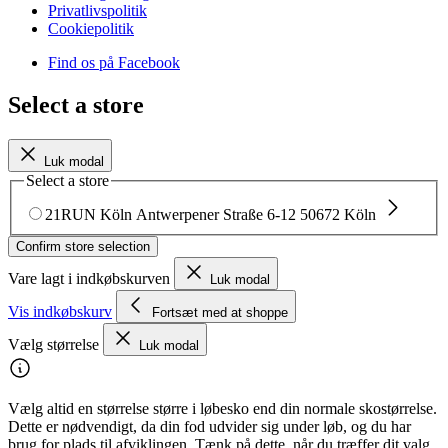
Privatlivspolitik
Cookiepolitik
Find os på Facebook
Select a store
Luk modal
Select a store
21RUN Köln
Antwerpener Straße 6-12
50672 Köln
Confirm store selection
Vare lagt i indkøbskurven
Luk modal
Vis indkøbskurv
Fortsæt med at shoppe
Vælg størrelse
Luk modal
Vælg altid en størrelse større i løbesko end din normale skostørrelse.
Dette er nødvendigt, da din fod udvider sig under løb, og du har
brug for plads til afviklingen. Tænk på dette, når du træffer dit valg.