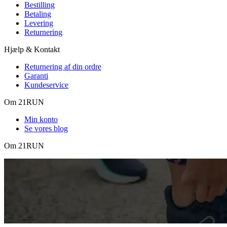
Bestilling
Betaling
Levering
Returnering
Hjælp & Kontakt
Returnering af din ordre
Garanti
Kundeservice
Om 21RUN
Min konto
Se vores blog
Om 21RUN