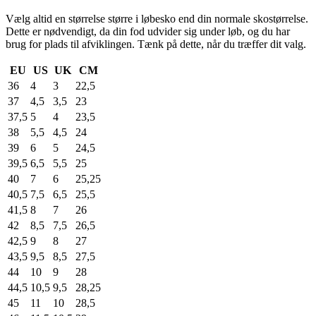
Vælg altid en størrelse større i løbesko end din normale skostørrelse.
Dette er nødvendigt, da din fod udvider sig under løb, og du har
brug for plads til afviklingen. Tænk på dette, når du træffer dit valg.
EU
US
UK
CM
36
4
3
22,5
37
4,5
3,5
23
37,5
5
4
23,5
38
5,5
4,5
24
39
6
5
24,5
39,5
6,5
5,5
25
40
7
6
25,25
40,5
7,5
6,5
25,5
41,5
8
7
26
42
8,5
7,5
26,5
42,5
9
8
27
43,5
9,5
8,5
27,5
44
10
9
28
44,5
10,5
9,5
28,25
45
11
10
28,5