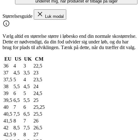
underret mig, når produktet er tilbage på lager
Størrelsesguide
Luk modal
Vælg altid en størrelse større i løbesko end din normale skostørrelse.
Dette er nødvendigt, da din fod udvider sig under løb, og du har
brug for plads til afviklingen. Tænk på dette, når du træffer dit valg.
EU
US
UK
CM
36
4
3
22,5
37
4,5
3,5
23
37,5
5
4
23,5
38
5,5
4,5
24
39
6
5
24,5
39,5
6,5
5,5
25
40
7
6
25,25
40,5
7,5
6,5
25,5
41,5
8
7
26
42
8,5
7,5
26,5
42,5
9
8
27