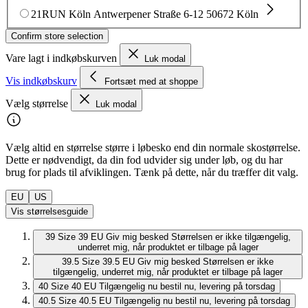
21RUN Köln
Antwerpener Straße 6-12
50672 Köln
Confirm store selection
Vare lagt i indkøbskurven
Luk modal
Vis indkøbskurv
Fortsæt med at shoppe
Vælg størrelse
Luk modal
Vælg altid en størrelse større i løbesko end din normale skostørrelse.
Dette er nødvendigt, da din fod udvider sig under løb, og du har
brug for plads til afviklingen. Tænk på dette, når du træffer dit valg.
EU
US
Vis størrelsesguide
39
Size 39 EU
Giv mig besked
Størrelsen er ikke tilgængelig,
underret mig, når produktet er tilbage på lager
39.5
Size 39.5 EU
Giv mig besked
Størrelsen er ikke
tilgængelig, underret mig, når produktet er tilbage på lager
40
Size 40 EU
Tilgængelig nu
bestil nu, levering på torsdag
40.5
Size 40.5 EU
Tilgængelig nu
bestil nu, levering på torsdag