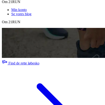
Om 21RUN
Min konto
Se vores blog
Om 21RUN
Find de rette løbesko