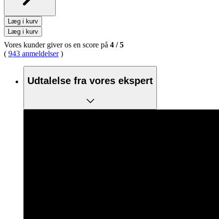
Læg i kurv
Læg i kurv
Vores kunder giver os en score på
4
/
5
(
943 anmeldelser
)
Udtalelse fra vores ekspert