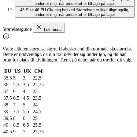
underret mig, når produktet er tilbage på lager
46
Size 46 EU
Giv mig besked
Størrelsen er ikke tilgængelig,
underret mig, når produktet er tilbage på lager
Størrelsesguide
Luk modal
Vælg altid en størrelse større i løbesko end din normale skostørrelse.
Dette er nødvendigt, da din fod udvider sig under løb, og du har
brug for plads til afviklingen. Tænk på dette, når du træffer dit valg.
EU
US
UK
CM
35,5
5
3
22,5
36
5,5
3,5
22,75
37
6
4
23
37,5
6,5
4,5
23,5
38
7
5
24
39
7,5
5,5
24,5
39,5
8
6
25
40
8,5
6,5
25,5
40,5
9
7
25,75