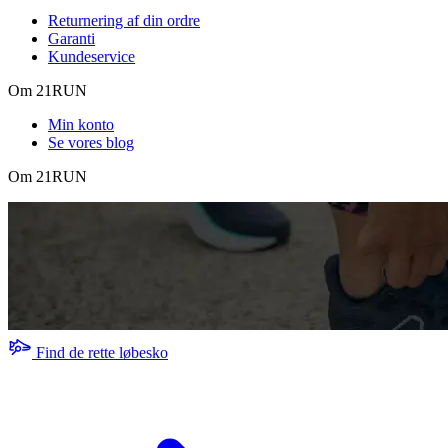
Returnering af din ordre
Garanti
Kundeservice
Om 21RUN
Min konto
Se vores blog
Om 21RUN
Find de rette løbesko