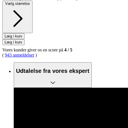
Vælg størrelse
Læg i kurv
Læg i kurv
Vores kunder giver os en score på
4
/
5
(
943 anmeldelser
)
Udtalelse fra vores ekspert