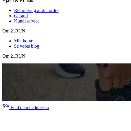
Hjælp & Kontakt
Returnering af din ordre
Garanti
Kundeservice
Om 21RUN
Min konto
Se vores blog
Om 21RUN
Find de rette løbesko