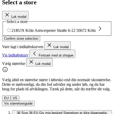
Select a store
Luk modal
Select a store
21RUN Köln
Antwerpener Straße 6-12
50672 Köln
Confirm store selection
Vare lagt i indkøbskurven
Luk modal
Vis indkøbskurv
Fortsæt med at shoppe
Vælg størrelse
Luk modal
Vælg altid en størrelse større i løbesko end din normale skostørrelse.
Dette er nødvendigt, da din fod udvider sig under løb, og du har
brug for plads til afviklingen. Tænk på dette, når du træffer dit valg.
EU
US
Vis størrelsesguide
36
Size 36 EU
Giv mig besked
Størrelsen er ikke tilgængelig,