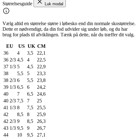
Størrelsesguide
Luk modal
Vælg altid en størrelse større i løbesko end din normale skostørrelse.
Dette er nødvendigt, da din fod udvider sig under løb, og du har
brug for plads til afviklingen. Tænk på dette, når du træffer dit valg.
EU
US
UK
CM
36
4
3,5
22,1
36 2/3
4,5
4
22,5
37 1/3
5
4,5
22,9
38
5,5
5
23,3
38 2/3
6
5,5
23,8
39 1/3
6,5
6
24,2
40
7
6,5
24,6
40 2/3
7,5
7
25
41 1/3
8
7,5
25,5
42
8,5
8
25,9
42 2/3
9
8,5
26,3
43 1/3
9,5
9
26,7
44
10
9,5
27,1