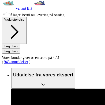
variant Blå
På lager:
bestil nu, levering på onsdag
Vælg størrelse
Læg i kurv
Læg i kurv
Vores kunder giver os en score på
4
/
5
(
943 anmeldelser
)
Udtalelse fra vores ekspert