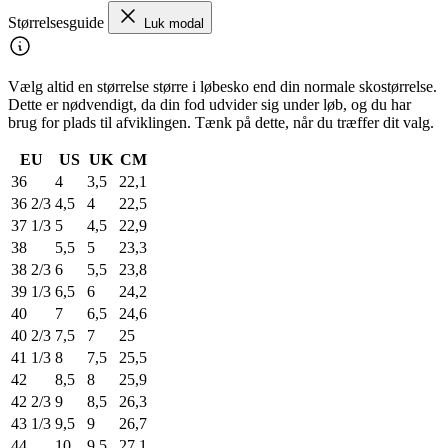
Størrelsesguide
Luk modal
Vælg altid en størrelse større i løbesko end din normale skostørrelse.
Dette er nødvendigt, da din fod udvider sig under løb, og du har
brug for plads til afviklingen. Tænk på dette, når du træffer dit valg.
EU
US
UK
CM
36
4
3,5
22,1
36 2/3
4,5
4
22,5
37 1/3
5
4,5
22,9
38
5,5
5
23,3
38 2/3
6
5,5
23,8
39 1/3
6,5
6
24,2
40
7
6,5
24,6
40 2/3
7,5
7
25
41 1/3
8
7,5
25,5
42
8,5
8
25,9
42 2/3
9
8,5
26,3
43 1/3
9,5
9
26,7
44
10
9,5
27,1