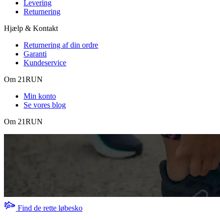
Levering
Returnering
Hjælp & Kontakt
Returnering af din ordre
Garanti
Kundeservice
Om 21RUN
Min konto
Se vores blog
Om 21RUN
Find de rette løbesko