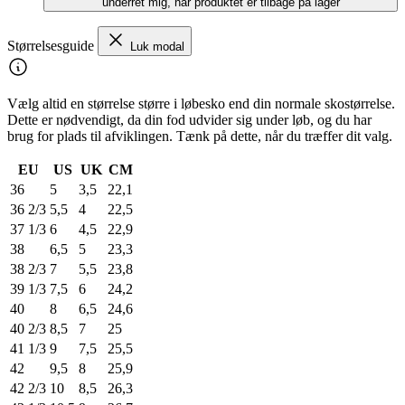
underret mig, når produktet er tilbage på lager
Størrelsesguide
Luk modal
Vælg altid en størrelse større i løbesko end din normale skostørrelse.
Dette er nødvendigt, da din fod udvider sig under løb, og du har
brug for plads til afviklingen. Tænk på dette, når du træffer dit valg.
EU
US
UK
CM
36
5
3,5
22,1
36 2/3
5,5
4
22,5
37 1/3
6
4,5
22,9
38
6,5
5
23,3
38 2/3
7
5,5
23,8
39 1/3
7,5
6
24,2
40
8
6,5
24,6
40 2/3
8,5
7
25
41 1/3
9
7,5
25,5
42
9,5
8
25,9
42 2/3
10
8,5
26,3