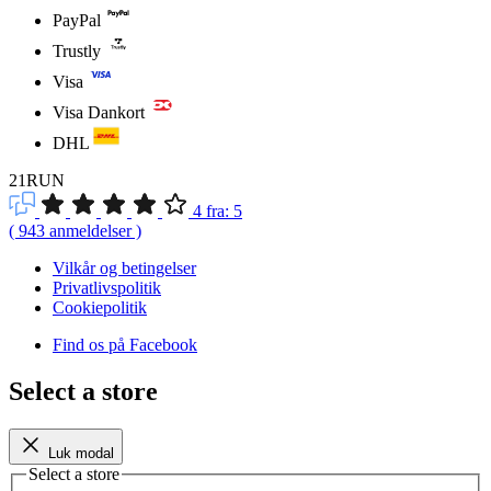
PayPal
Trustly
Visa
Visa Dankort
DHL
21RUN
4
fra:
5
(
943
anmeldelser
)
Vilkår og betingelser
Privatlivspolitik
Cookiepolitik
Find os på Facebook
Select a store
Luk modal
Select a store