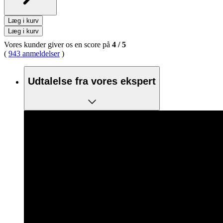
Læg i kurv
Læg i kurv
Vores kunder giver os en score på
4
/
5
(
943 anmeldelser
)
Udtalelse fra vores ekspert