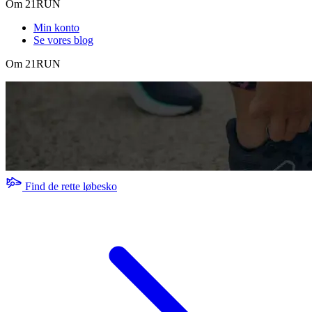
Om 21RUN
Min konto
Se vores blog
Om 21RUN
Find de rette løbesko