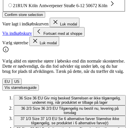
21RUN Köln
Antwerpener Straße 6-12
50672 Köln
Confirm store selection
Vare lagt i indkøbskurven
Luk modal
Vis indkøbskurv
Fortsæt med at shoppe
Vælg størrelse
Luk modal
Vælg altid en størrelse større i løbesko end din normale skostørrelse.
Dette er nødvendigt, da din fod udvider sig under løb, og du har
brug for plads til afviklingen. Tænk på dette, når du træffer dit valg.
EU
US
Vis størrelsesguide
36
Size 36 EU
Giv mig besked
Størrelsen er ikke tilgængelig,
underret mig, når produktet er tilbage på lager
36 2/3
Size 36 2/3 EU
Tilgængelig nu
bestil nu, levering på
torsdag
37 1/3
Size 37 1/3 EU
Se 6 alternative farver
Størrelse ikke
tilgængelig, se produktet i 6 alternative farve(r)