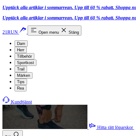
Upptäck alla artiklar i sommarrean. Upp till 60 % rabatt.
Shoppa n
Upptäck alla artiklar i sommarrean. Upp till 60 % rabatt.
Shoppa n
21RUN
Open menu
Stäng
Dam
Herr
Tillbehör
Sportkost
Trail
Märken
Tips
Rea
Kundtjänst
Hitta rätt löparskor