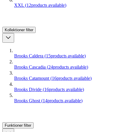
XXL
(
12
products available
)
Kollektioner
filter
Brooks Caldera
(
15
products available
)
Brooks Cascadia
(
24
products available
)
Brooks Catamount
(
16
products available
)
Brooks Divide
(
16
products available
)
Brooks Ghost
(
14
products available
)
Funktioner
filter