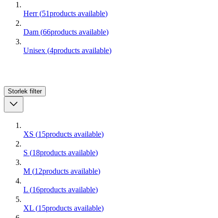
Herr
(
51
products available
)
Dam
(
66
products available
)
Unisex
(
4
products available
)
Storlek
filter
XS
(
15
products available
)
S
(
18
products available
)
M
(
12
products available
)
L
(
16
products available
)
XL
(
15
products available
)