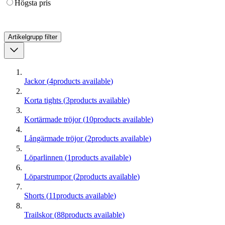
Högsta pris
Artikelgrupp
filter
Jackor
(
4
products available
)
Korta tights
(
3
products available
)
Kortärmade tröjor
(
10
products available
)
Långärmade tröjor
(
2
products available
)
Löparlinnen
(
1
products available
)
Löparstrumpor
(
2
products available
)
Shorts
(
11
products available
)
Trailskor
(
88
products available
)