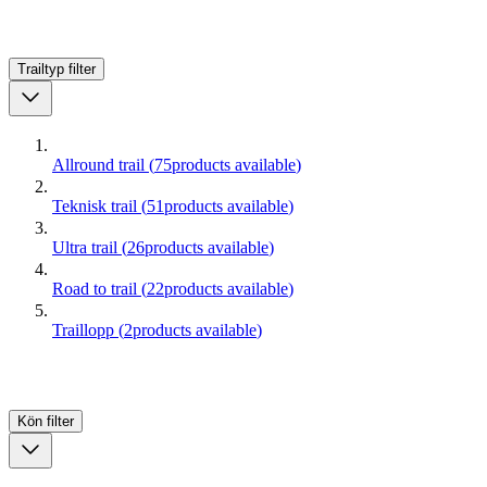
Trailtyp
filter
Allround trail
(
75
products available
)
Teknisk trail
(
51
products available
)
Ultra trail
(
26
products available
)
Road to trail
(
22
products available
)
Traillopp
(
2
products available
)
Kön
filter