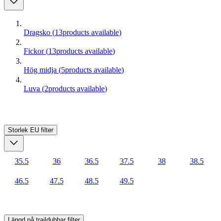
Dragsko
(
13
products available
)
Fickor
(
13
products available
)
Hög midja
(
5
products available
)
Luva
(
2
products available
)
Storlek EU
filter
35.5
36
36.5
37.5
38
38.5
46.5
47.5
48.5
49.5
Längd på traildubbar
filter