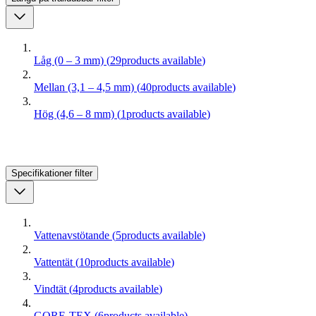
Låg (0 – 3 mm)
(
29
products available
)
Mellan (3,1 – 4,5 mm)
(
40
products available
)
Hög (4,6 – 8 mm)
(
1
products available
)
Specifikationer
filter
Vattenavstötande
(
5
products available
)
Vattentät
(
10
products available
)
Vindtät
(
4
products available
)
GORE-TEX
(
6
products available
)