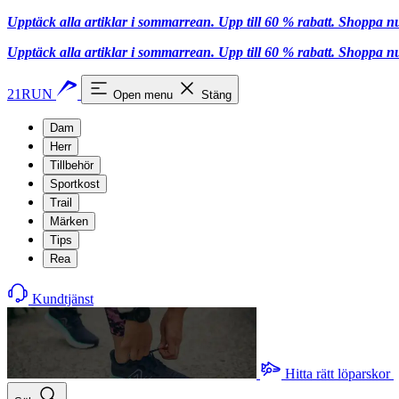
Upptäck alla artiklar i sommarrean. Upp till 60 % rabatt.
Shoppa n
Upptäck alla artiklar i sommarrean. Upp till 60 % rabatt.
Shoppa n
21RUN
Open menu
Stäng
Dam
Herr
Tillbehör
Sportkost
Trail
Märken
Tips
Rea
Kundtjänst
Hitta rätt löparskor