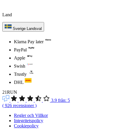
Land
Sverige
Landsval
Klarna Pay later
PayPal
Apple
Swish
Trustly
DHL
21RUN
3.9
från:
5
(
926
recensioner
)
Regler och Villkor
Integritetspolicy
Cookiepolicy