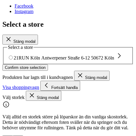
Facebook
Instagram
Select a store
Stäng modal
Select a store
21RUN Köln
Antwerpener Straße 6-12
50672 Köln
Confirm store selection
Produkten har lagts till i kundvagnen
Stäng modal
Visa shoppingvagn
Fortsätt handla
Välj storlek
Stäng modal
Välj alltid en storlek större på löparskor än din vanliga skostorlek.
Detta är nödvändigt eftersom foten sväller när du springer och du
behöver utrymme för rullningen. Tänk på detta när du gör ditt val.