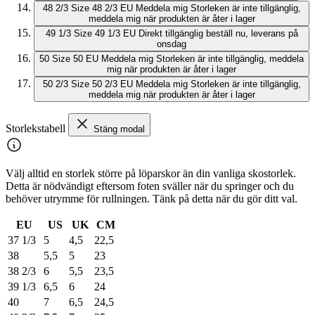
48 2/3
Size 48 2/3 EU
Meddela mig
Storleken är inte tillgänglig,
meddela mig när produkten är åter i lager
49 1/3
Size 49 1/3 EU
Direkt tillgänglig
beställ nu, leverans på
onsdag
50
Size 50 EU
Meddela mig
Storleken är inte tillgänglig, meddela
mig när produkten är åter i lager
50 2/3
Size 50 2/3 EU
Meddela mig
Storleken är inte tillgänglig,
meddela mig när produkten är åter i lager
Storlekstabell
Stäng modal
Välj alltid en storlek större på löparskor än din vanliga skostorlek.
Detta är nödvändigt eftersom foten sväller när du springer och du
behöver utrymme för rullningen. Tänk på detta när du gör ditt val.
EU
US
UK
CM
37 1/3
5
4,5
22,5
38
5,5
5
23
38 2/3
6
5,5
23,5
39 1/3
6,5
6
24
40
7
6,5
24,5