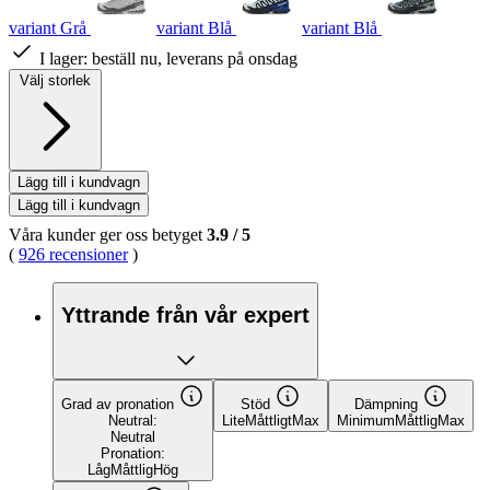
variant Grå
variant Blå
variant Blå
I lager:
beställ nu, leverans på onsdag
Välj storlek
Lägg till i kundvagn
Lägg till i kundvagn
Våra kunder ger oss betyget
3.9
/
5
(
926 recensioner
)
Yttrande från vår expert
Grad av pronation
Stöd
Dämpning
Neutral:
Lite
Måttligt
Max
Minimum
Måttlig
Max
Neutral
Pronation:
Låg
Måttlig
Hög