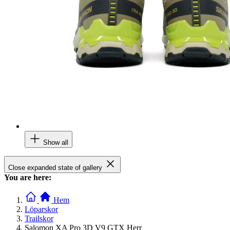
Show all
Close expanded state of gallery
You are here:
Hem
Löparskor
Trailskor
Salomon XA Pro 3D V9 GTX Herr