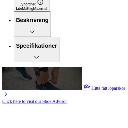
Lyhördhet
Lite
Måttlig
Maximal
Beskrivning
Specifikationer
Hitta rätt löparskor
Click here to visit our
Shoe Advisor