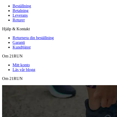
Beställning
Betalning
Leverans
Returer
Hjälp & Kontakt
Returnera din beställning
Garanti
Kundtjänst
Om 21RUN
Mitt konto
Läs vår blogg
Om 21RUN