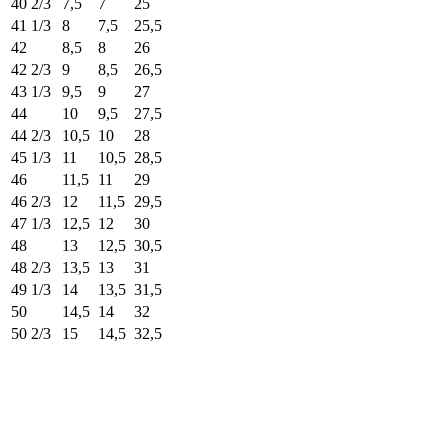
40 2/3
7,5
7
25
41 1/3
8
7,5
25,5
42
8,5
8
26
42 2/3
9
8,5
26,5
43 1/3
9,5
9
27
44
10
9,5
27,5
44 2/3
10,5
10
28
45 1/3
11
10,5
28,5
46
11,5
11
29
46 2/3
12
11,5
29,5
47 1/3
12,5
12
30
48
13
12,5
30,5
48 2/3
13,5
13
31
49 1/3
14
13,5
31,5
50
14,5
14
32
50 2/3
15
14,5
32,5