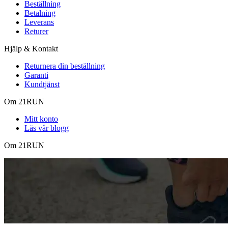
Beställning
Betalning
Leverans
Returer
Hjälp & Kontakt
Returnera din beställning
Garanti
Kundtjänst
Om 21RUN
Mitt konto
Läs vår blogg
Om 21RUN