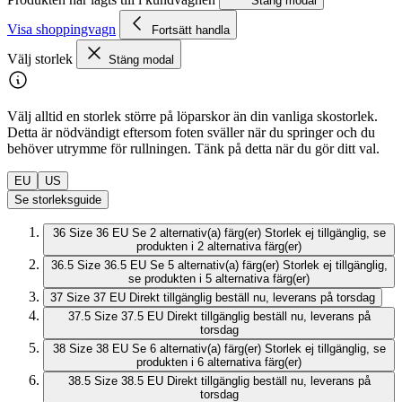
Stäng modal
Visa shoppingvagn
Fortsätt handla
Välj storlek
Stäng modal
Välj alltid en storlek större på löparskor än din vanliga skostorlek.
Detta är nödvändigt eftersom foten sväller när du springer och du
behöver utrymme för rullningen. Tänk på detta när du gör ditt val.
EU
US
Se storleksguide
36
Size 36 EU
Se 2 alternativ(a) färg(er)
Storlek ej tillgänglig, se
produkten i 2 alternativa färg(er)
36.5
Size 36.5 EU
Se 5 alternativ(a) färg(er)
Storlek ej tillgänglig,
se produkten i 5 alternativa färg(er)
37
Size 37 EU
Direkt tillgänglig
beställ nu, leverans på torsdag
37.5
Size 37.5 EU
Direkt tillgänglig
beställ nu, leverans på
torsdag
38
Size 38 EU
Se 6 alternativ(a) färg(er)
Storlek ej tillgänglig, se
produkten i 6 alternativa färg(er)
38.5
Size 38.5 EU
Direkt tillgänglig
beställ nu, leverans på
torsdag