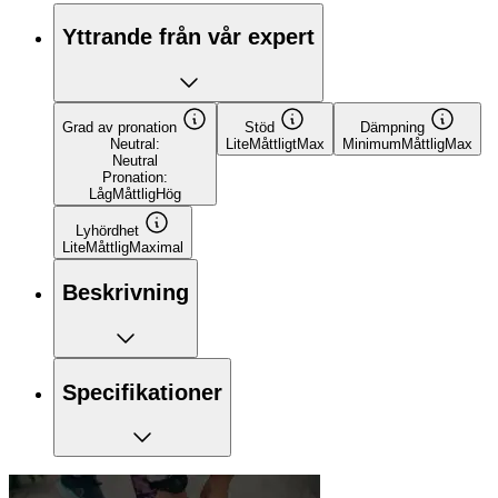
Yttrande från vår expert
Grad av pronation
Stöd
Dämpning
Neutral:
Lite
Måttligt
Max
Minimum
Måttlig
Max
Neutral
Pronation:
Låg
Måttlig
Hög
Lyhördhet
Lite
Måttlig
Maximal
Beskrivning
Specifikationer