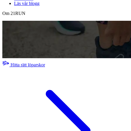
Läs vår blogg
Om 21RUN
Hitta rätt löparskor