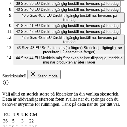
39
Size 39 EU
Direkt tillgänglig
beställ nu, leverans på torsdag
40
Size 40 EU
Direkt tillgänglig
beställ nu, leverans på torsdag
40.5
Size 40.5 EU
Direkt tillgänglig
beställ nu, leverans på
torsdag
41
Size 41 EU
Direkt tillgänglig
beställ nu, leverans på torsdag
42
Size 42 EU
Direkt tillgänglig
beställ nu, leverans på torsdag
42.5
Size 42.5 EU
Direkt tillgänglig
beställ nu, leverans på
torsdag
43
Size 43 EU
Se 2 alternativ(a) färg(er)
Storlek ej tillgänglig, se
produkten i 2 alternativa färg(er)
44
Size 44 EU
Meddela mig
Storleken är inte tillgänglig, meddela
mig när produkten är åter i lager
Storlekstabell
Stäng modal
Välj alltid en storlek större på löparskor än din vanliga skostorlek.
Detta är nödvändigt eftersom foten sväller när du springer och du
behöver utrymme för rullningen. Tänk på detta när du gör ditt val.
EU
US
UK
CM
36
5
3
22