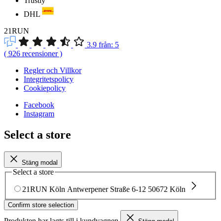
Trustly
DHL
21RUN
3.9
från:
5
(
926
recensioner
)
Regler och Villkor
Integritetspolicy
Cookiepolicy
Facebook
Instagram
Select a store
Stäng modal
Select a store
21RUN Köln
Antwerpener Straße 6-12
50672 Köln
Confirm store selection
Produkten har lagts till i kundvagnen