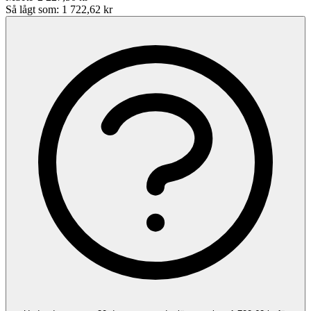
Så lågt som:
1 722,62 kr