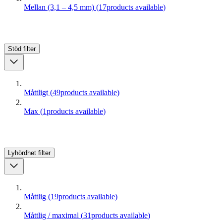
Mellan (3,1 – 4,5 mm)
(
17
products available
)
Stöd
filter
Måttligt
(
49
products available
)
Max
(
1
products available
)
Lyhördhet
filter
Måttlig
(
19
products available
)
Måttlig / maximal
(
31
products available
)