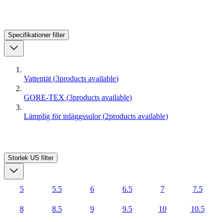
Specifikationer
filter
Vattentät
(
3
products available
)
GORE-TEX
(
3
products available
)
Lämplig för inläggssulor
(
2
products available
)
Storlek US
filter
5
5.5
6
6.5
7
7.5
8
8.5
9
9.5
10
10.5