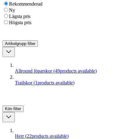
Rekommenderad
Ny
Lägsta pris
Högsta pris
Artikelgrupp
filter
Allround löparskor
(
49
products available
)
Trailskor
(
1
products available
)
Kön
filter
Herr
(
22
products available
)