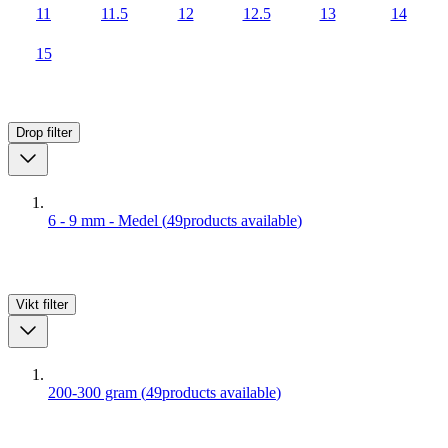
11
11.5
12
12.5
13
14
15
Drop
filter
6 - 9 mm - Medel
(
49
products available
)
Vikt
filter
200-300 gram
(
49
products available
)