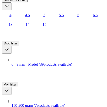
4
4.5
5
5.5
6
6.5
13
14
15
Drop
filter
6 - 9 mm - Medel
(
39
products available
)
Vikt
filter
150-200 gram
(
7
products available
)