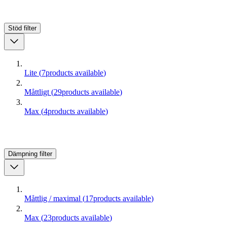
Stöd
filter
Lite
(
7
products available
)
Måttligt
(
29
products available
)
Max
(
4
products available
)
Dämpning
filter
Måttlig / maximal
(
17
products available
)
Max
(
23
products available
)