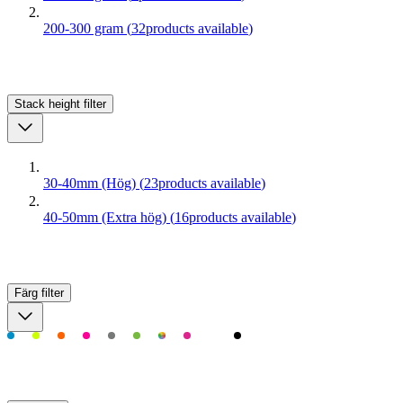
200-300 gram
(
32
products available
)
Stack height
filter
30-40mm (Hög)
(
23
products available
)
40-50mm (Extra hög)
(
16
products available
)
Färg
filter