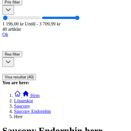
Pris
filter
1 196,00 kr
Untill
-
3 709,99 kr
40 artiklar
Ok
Rea
filter
Visa resultat (40)
You are here:
Hem
Löparskor
Saucony
Saucony Endorphin
Herr
Saucony Endorphin herr