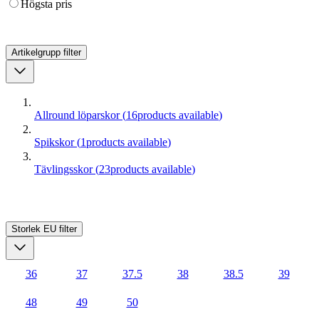
Högsta pris
Artikelgrupp
filter
Allround löparskor
(
16
products available
)
Spikskor
(
1
products available
)
Tävlingsskor
(
23
products available
)
Storlek EU
filter
36
37
37.5
38
38.5
39
48
49
50