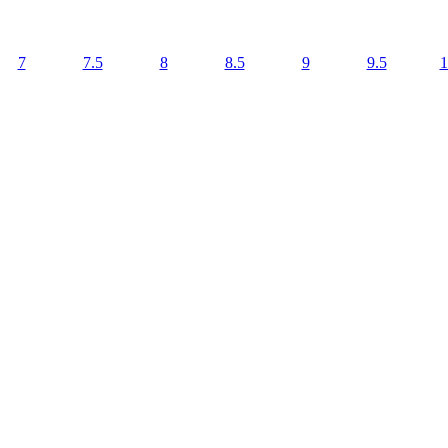
7
7.5
8
8.5
9
9.5
1