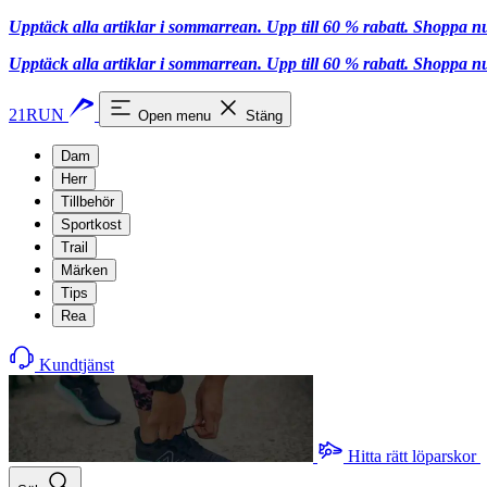
Upptäck alla artiklar i sommarrean. Upp till 60 % rabatt.
Shoppa n
Upptäck alla artiklar i sommarrean. Upp till 60 % rabatt.
Shoppa n
21RUN
Open menu
Stäng
Dam
Herr
Tillbehör
Sportkost
Trail
Märken
Tips
Rea
Kundtjänst
Hitta rätt löparskor