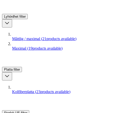
Lyhördhet
filter
Måttlig / maximal
(
21
products available
)
Maximal
(
19
products available
)
Platta
filter
Kolfiberplatta
(
23
products available
)
Storlek US
filter