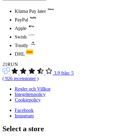
Klarna Pay later
PayPal
Apple
Swish
Trustly
DHL
21RUN
3.9
från:
5
(
926
recensioner
)
Regler och Villkor
Integritetspolicy
Cookiepolicy
Facebook
Instagram
Select a store