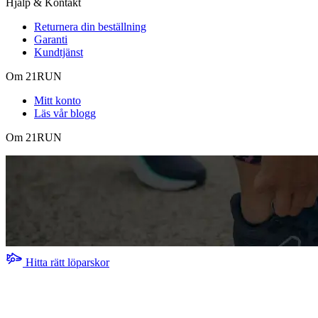
Hjälp & Kontakt
Returnera din beställning
Garanti
Kundtjänst
Om 21RUN
Mitt konto
Läs vår blogg
Om 21RUN
Hitta rätt löparskor