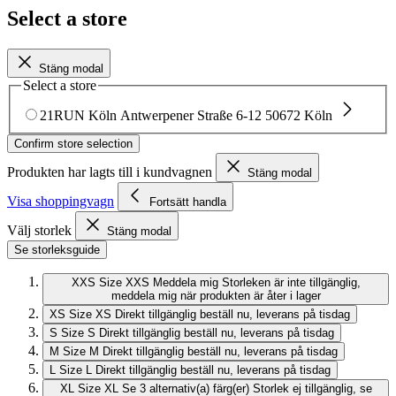
Select a store
Stäng modal
Select a store
21RUN Köln
Antwerpener Straße 6-12
50672 Köln
Confirm store selection
Produkten har lagts till i kundvagnen
Stäng modal
Visa shoppingvagn
Fortsätt handla
Välj storlek
Stäng modal
Se storleksguide
XXS
Size XXS
Meddela mig
Storleken är inte tillgänglig,
meddela mig när produkten är åter i lager
XS
Size XS
Direkt tillgänglig
beställ nu, leverans på tisdag
S
Size S
Direkt tillgänglig
beställ nu, leverans på tisdag
M
Size M
Direkt tillgänglig
beställ nu, leverans på tisdag
L
Size L
Direkt tillgänglig
beställ nu, leverans på tisdag
XL
Size XL
Se 3 alternativ(a) färg(er)
Storlek ej tillgänglig, se