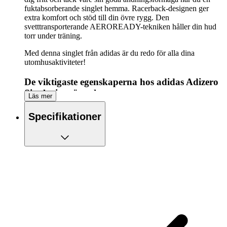
fuktabsorberande singlet hemma. Racerback-designen ger
extra komfort och stöd till din övre rygg. Den
svetttransporterande AEROREADY-tekniken håller din hud
torr under träning.
Med denna singlet från adidas är du redo för alla dina
utomhusaktiviteter!
De viktigaste egenskaperna hos adidas Adizero
Singlet i ett ögonkast:
Läs mer
Upplev optimal rörelsefrihet tack vare det stretchiga
Specifikationer
materialet
Tillverkad av fuktabsorberande material
Racerback-stil för extra ventilation och rörelsefrihet.
Håll dig cool medan du tränar med AEROREADY-
teknik
Tejpade sömmar för att förhindra skav
Reflexdetaljer för extra synlighet i mörker
Laserskurna hål för extra ventilation
Vävt tyg av återvunnen polyester och elastan