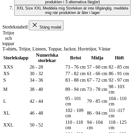
produkten i 3 alternativa färg(er)
XXL
Size XXL
Meddela mig
Storleken är inte tillgänglig, meddela
mig när produkten är åter i lager
Storlekstabell
Stäng modal
Tröjor
och
toppar
T-shirts, Tröjor, Linnen, Toppar, Jackor, Huvtröjor, Västar
Numeriska
Storlekslapp
Bröst
Midja
Höft
storlekar
XXS
26 - 28
73 - 76 cm
57 - 60 cm
82 - 85 cm
XS
30 - 32
77 - 82 cm
61 - 66 cm
86 - 91 cm
S
34 - 36
83 - 88 cm
67 - 72 cm
92 - 97 cm
98 - 103
M
38 - 40
89 - 94 cm
73 - 78 cm
cm
95 - 101
104 - 110
L
42 - 44
79 - 85 cm
cm
cm
102 - 109
111 -117
XL
46 - 48
86 - 94 cm
cm
cm
110 - 118
94 - 104
118 - 125
XXL
50 - 52
cm
cm
cm