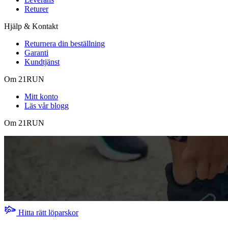
Returer
Hjälp & Kontakt
Returnera din beställning
Garanti
Kundtjänst
Om 21RUN
Mitt konto
Läs vår blogg
Om 21RUN
Hitta rätt löparskor