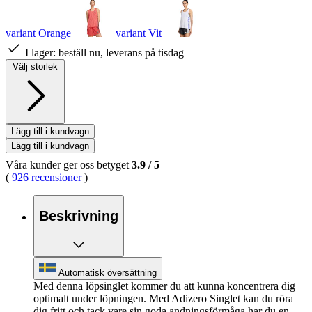
variant Orange
variant Vit
I lager:
beställ nu, leverans på tisdag
Välj storlek
Lägg till i kundvagn
Lägg till i kundvagn
Våra kunder ger oss betyget
3.9
/
5
(
926 recensioner
)
Beskrivning
Automatisk översättning
Med denna löpsinglet kommer du att kunna koncentrera dig
optimalt under löpningen. Med Adizero Singlet kan du röra
dig fritt och tack vare sin goda andningsförmåga har du en