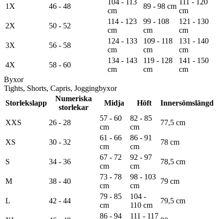
104 - 113
111 - 120
1X
46 - 48
89 - 98 cm
cm
cm
114 - 123
99 - 108
121 - 130
2X
50 - 52
cm
cm
cm
124 - 133
109 - 118
131 - 140
3X
56 - 58
cm
cm
cm
134 - 143
119 - 128
141 - 150
4X
58 - 60
cm
cm
cm
Byxor
Tights, Shorts, Capris, Joggingbyxor
Numeriska
Storlekslapp
Midja
Höft
Innersömslängd
storlekar
57 - 60
82 - 85
XXS
26 - 28
77,5 cm
cm
cm
61 - 66
86 - 91
XS
30 - 32
78 cm
cm
cm
67 - 72
92 - 97
S
34 - 36
78,5 cm
cm
cm
73 - 78
98 - 103
M
38 - 40
79 cm
cm
cm
79 - 85
104 -
L
42 - 44
79,5 cm
cm
110 cm
86 - 94
111 - 117