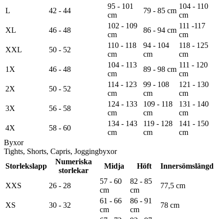
95 - 101
104 - 110
L
42 - 44
79 - 85 cm
cm
cm
102 - 109
111 -117
XL
46 - 48
86 - 94 cm
cm
cm
110 - 118
94 - 104
118 - 125
XXL
50 - 52
cm
cm
cm
104 - 113
111 - 120
1X
46 - 48
89 - 98 cm
cm
cm
114 - 123
99 - 108
121 - 130
2X
50 - 52
cm
cm
cm
124 - 133
109 - 118
131 - 140
3X
56 - 58
cm
cm
cm
134 - 143
119 - 128
141 - 150
4X
58 - 60
cm
cm
cm
Byxor
Tights, Shorts, Capris, Joggingbyxor
Numeriska
Storlekslapp
Midja
Höft
Innersömslängd
storlekar
57 - 60
82 - 85
XXS
26 - 28
77,5 cm
cm
cm
61 - 66
86 - 91
XS
30 - 32
78 cm
cm
cm