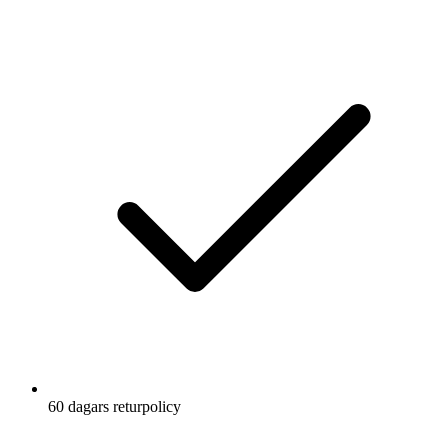
nödvändigheter
Hög och bred midja med dragsko för personlig
passform
Tillverkad av återvunnen polyester
Innerbenslängd: 5 tum = ca 13 cm
60 dagars returpolicy