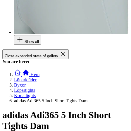
Show all
Close expanded state of gallery
You are here:
Hem
Löparkläder
Byxor
Löpartights
Korta tights
adidas Adi365 5 Inch Short Tights Dam
adidas Adi365 5 Inch Short
Tights Dam