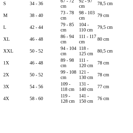
67 - 72
92 - 97
S
34 - 36
78,5 cm
cm
cm
73 - 78
98 - 103
M
38 - 40
79 cm
cm
cm
79 - 85
104 -
L
42 - 44
79,5 cm
cm
110 cm
86 - 94
111 - 117
XL
46 - 48
80 cm
cm
cm
94 - 104
118 -
XXL
50 - 52
80,5 cm
cm
125 cm
89 - 98
111 -
1X
46 - 48
78 cm
cm
120 cm
99 - 108
121 -
2X
50 - 52
78 cm
cm
130 cm
109 -
131 -
3X
54 - 56
77 cm
118 cm
140 cm
119 -
141 -
4X
58 - 60
76 cm
128 cm
150 cm