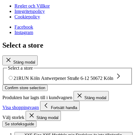
Regler och Villkor
Integritetspolicy
Cookiepolicy
Facebook
Instagram
Select a store
Stäng modal
Select a store
21RUN Köln
Antwerpener Straße 6-12
50672 Köln
Confirm store selection
Produkten har lagts till i kundvagnen
Stäng modal
Visa shoppingvagn
Fortsätt handla
Välj storlek
Stäng modal
Se storleksguide