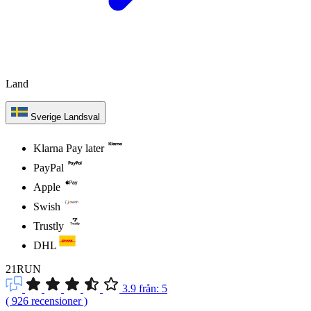
Land
Sverige
Landsval
Klarna Pay later
PayPal
Apple
Swish
Trustly
DHL
21RUN
3.9
från:
5
(
926
recensioner
)