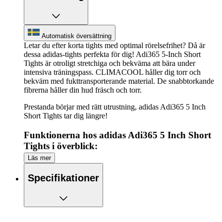
Automatisk översättning
Letar du efter korta tights med optimal rörelsefrihet? Då är
dessa adidas-tights perfekta för dig! Adi365 5-Inch Short
Tights är otroligt stretchiga och bekväma att bära under
intensiva träningspass. CLIMACOOL håller dig torr och
bekväm med fukttransporterande material. De snabbtorkande
fibrerna håller din hud fräsch och torr.
Prestanda börjar med rätt utrustning, adidas Adi365 5 Inch
Short Tights tar dig längre!
Funktionerna hos adidas Adi365 5 Inch Short
Tights i överblick:
Läs mer
Tights för optimal rörelsefrihet
Strömlinjeformat Adiflex-tyg med LYCRA®
Specifikationer
ADAPTIV™ för optimal passform
Håll dig sval och torr med CLIMACOOL-teknik
En bakficka med dragkedja för förvaring av dina
mindre nödvändigheter
Två sidfickor för förvaring av dina mindre