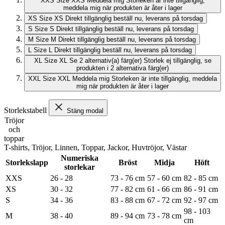
XXS
Size XXS
Meddela mig
Storleken är inte tillgänglig,
meddela mig när produkten är åter i lager
XS
Size XS
Direkt tillgänglig
beställ nu, leverans på torsdag
S
Size S
Direkt tillgänglig
beställ nu, leverans på torsdag
M
Size M
Direkt tillgänglig
beställ nu, leverans på torsdag
L
Size L
Direkt tillgänglig
beställ nu, leverans på torsdag
XL
Size XL
Se 2 alternativ(a) färg(er)
Storlek ej tillgänglig, se
produkten i 2 alternativa färg(er)
XXL
Size XXL
Meddela mig
Storleken är inte tillgänglig, meddela
mig när produkten är åter i lager
Storlekstabell
Stäng modal
Tröjor
och
toppar
T-shirts, Tröjor, Linnen, Toppar, Jackor, Huvtröjor, Västar
Numeriska
Storlekslapp
Bröst
Midja
Höft
storlekar
XXS
26 - 28
73 - 76 cm
57 - 60 cm
82 - 85 cm
XS
30 - 32
77 - 82 cm
61 - 66 cm
86 - 91 cm
S
34 - 36
83 - 88 cm
67 - 72 cm
92 - 97 cm
98 - 103
M
38 - 40
89 - 94 cm
73 - 78 cm
cm