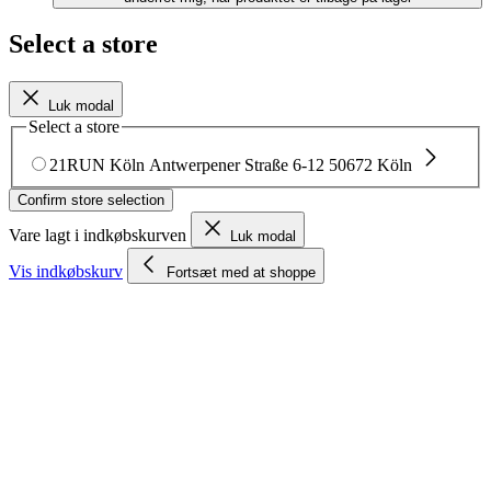
Visa
Visa Dankort
DHL
21RUN
4
fra:
5
(
943
anmeldelser
)
Vilkår og betingelser
Privatlivspolitik
Cookiepolitik
Find os på Facebook
Vælg størrelse
Luk modal
EU
US
35.5
Size 35.5 EU
Giv mig besked
Størrelsen er ikke
tilgængelig, underret mig, når produktet er tilbage på lager
36
Size 36 EU
Giv mig besked
Størrelsen er ikke tilgængelig,
underret mig, når produktet er tilbage på lager
36.5
Size 36.5 EU
Giv mig besked
Størrelsen er ikke