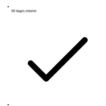
Udtalelse fra vores ekspert
Pronation på sko
Støtte
Neutral:
Minimum
Moderat
Maksimum
Neutral
Pronation:
Minimum
Moderat
Maksimum
Dæmpning
Lydhørhed
Minimum
Moderat
Maksimum
Minimum
Moderat
Maksimum
Beskrivelse
Specifikationer