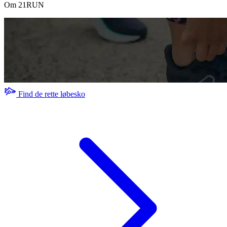
det største udvalg af løbeprodukter