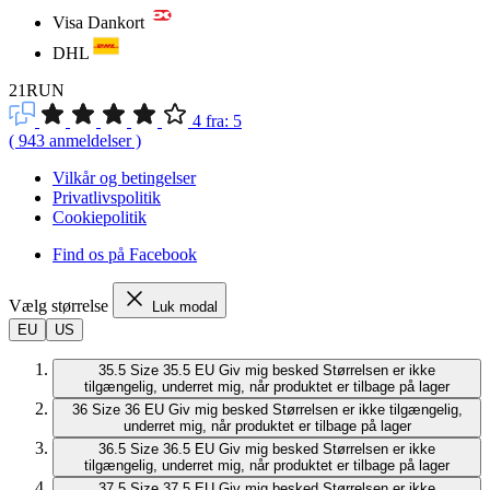
Se vores blog
Om 21RUN
Find de rette løbesko