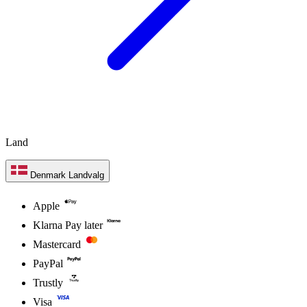
vi står klar til at rådgive dig om løb 6 dage om ugen
Tilmeld dig vores nyhedsbrev:
Fornavn
E-mail adresse
For dame
For herre
Hjælp & Kontakt
Bestilling
Betaling
Levering
Returnering
Hjælp & Kontakt
Returnering af din ordre
Garanti
Kundeservice
Om 21RUN
Min konto