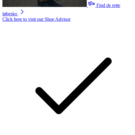
Close expanded state of gallery
You are here:
Forsiden
Løbesko
Nike Invincible Run Flyknit 3 Dame
Nike Invincible Run Flyknit 3
Dame
Denne vare er udsolgt
Vælg størrelse
Vores kunder giver os en score på
4
/
5
(
943 anmeldelser
)