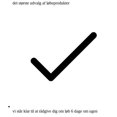
Find de rette
løbesko
Click here to visit our
Shoe Advisor