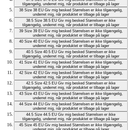
Land
Denmark
Landvalg
Apple
Klarna Pay later
Mastercard
PayPal
Trustly