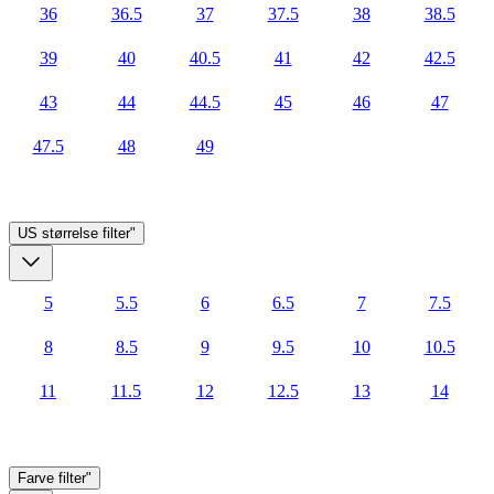
36
36.5
37
37.5
38
38.5
39
40
40.5
41
42
42.5
43
44
44.5
45
46
47
47.5
48
49
US størrelse
filter"
5
5.5
6
6.5
7
7.5
8
8.5
9
9.5
10
10.5
11
11.5
12
12.5
13
14
Farve
filter"