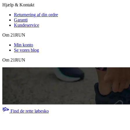
Hjælp & Kontakt
Returnering af din ordre
Garanti
Kundeservice
Om 21RUN
Min konto
Se vores blog
Om 21RUN
Find de rette løbesko