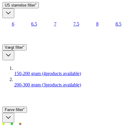
US størrelse
filter"
6
6.5
7
7.5
8
8.5
Vægt
filter"
150-200 gram
(
4
products available
)
200-300 gram
(
3
products available
)
Farve
filter"