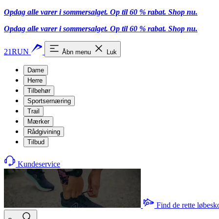
Opdag alle varer i sommersalget. Op til 60 % rabat.
Shop nu.
Opdag alle varer i sommersalget. Op til 60 % rabat.
Shop nu.
21RUN
Åbn menu
Luk
Dame
Herre
Tilbehør
Sportsernæring
Trail
Mærker
Rådgivining
Tilbud
Kundeservice
Find de rette løbesk