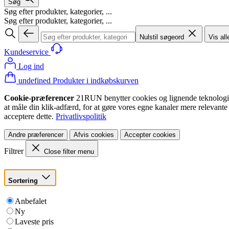
Søg
Søg efter produkter, kategorier, ...
Søg efter produkter, kategorier, ...
Nulstil søgeord
Vis all
Kundeservice
Log ind
undefined Produkter i indkøbskurven
Cookie-præferencer
21RUN benytter cookies og lignende teknologier (
at måle din klik-adfærd, for at gøre vores egne kanaler mere relevante
acceptere dette.
Privatlivspolitik
Andre præferencer
Afvis cookies
Accepter cookies
Filtrer
Close filter menu
Sortering
Anbefalet
Ny
Laveste pris