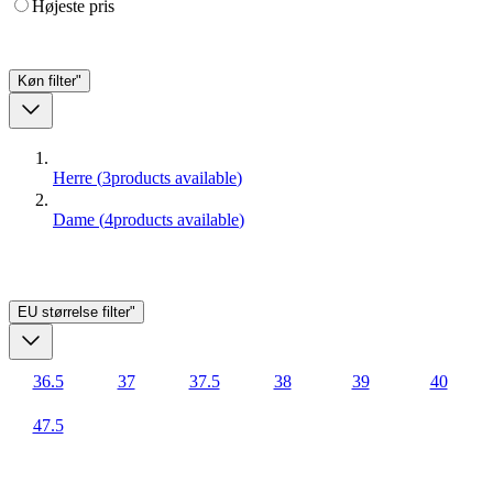
Højeste pris
Køn
filter"
Herre
(
3
products available
)
Dame
(
4
products available
)
EU størrelse
filter"
36.5
37
37.5
38
39
40
47.5