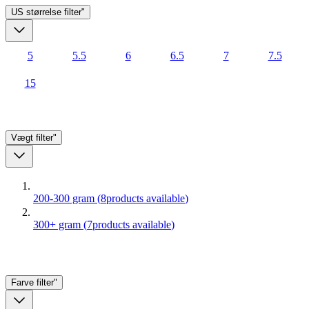
US størrelse
filter"
5
5.5
6
6.5
7
7.5
15
Vægt
filter"
200-300 gram
(
8
products available
)
300+ gram
(
7
products available
)
Farve
filter"