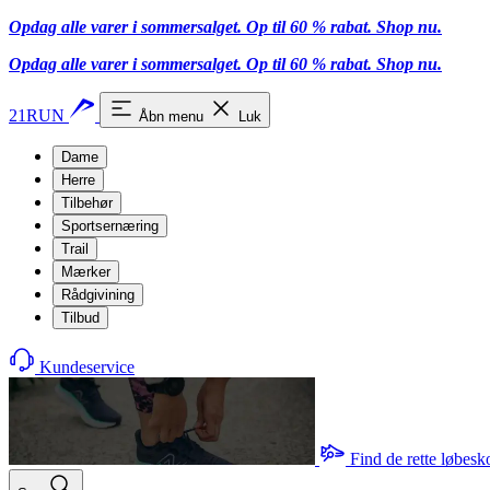
Opdag alle varer i sommersalget. Op til 60 % rabat.
Shop nu.
Opdag alle varer i sommersalget. Op til 60 % rabat.
Shop nu.
21RUN
Åbn menu
Luk
Dame
Herre
Tilbehør
Sportsernæring
Trail
Mærker
Rådgivining
Tilbud
Kundeservice
Find de rette løbesk