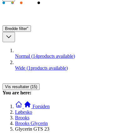
Bredde
filter"
Normal
(
14
products available
)
Wide
(
1
products available
)
Vis resultater (15)
You are here:
Forsiden
Løbesko
Brooks
Brooks Glycerin
Glycerin GTS 23