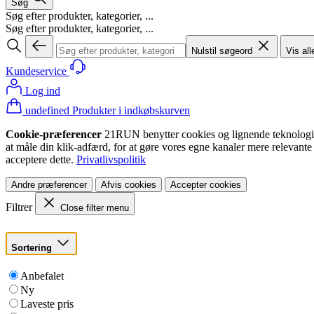
Søg
Søg efter produkter, kategorier, ...
Søg efter produkter, kategorier, ...
Nulstil søgeord
Vis all
Kundeservice
Log ind
undefined Produkter i indkøbskurven
Cookie-præferencer
21RUN benytter cookies og lignende teknologier (
at måle din klik-adfærd, for at gøre vores egne kanaler mere relevante
acceptere dette.
Privatlivspolitik
Andre præferencer
Afvis cookies
Accepter cookies
Filtrer
Close filter menu
Sortering
Anbefalet
Ny
Laveste pris