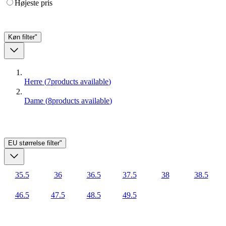
Højeste pris
Køn
filter"
Herre
(
7
products available
)
Dame
(
8
products available
)
EU størrelse
filter"
35.5
36
36.5
37.5
38
38.5
46.5
47.5
48.5
49.5