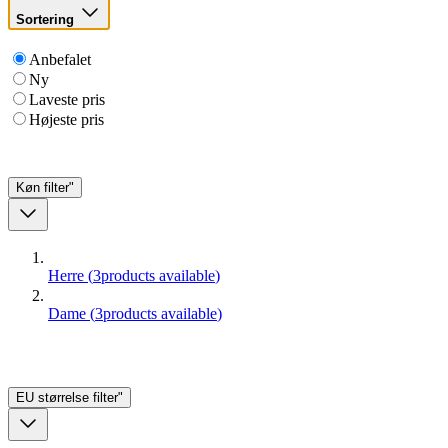
Sortering
Anbefalet
Ny
Laveste pris
Højeste pris
Køn
filter"
Herre
(
3
products available
)
Dame
(
3
products available
)
EU størrelse
filter"