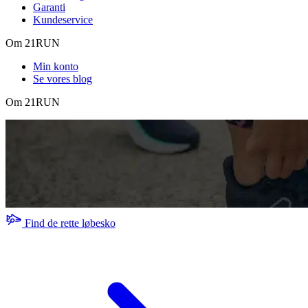
Garanti
Kundeservice
Om 21RUN
Min konto
Se vores blog
Om 21RUN
Find de rette løbesko