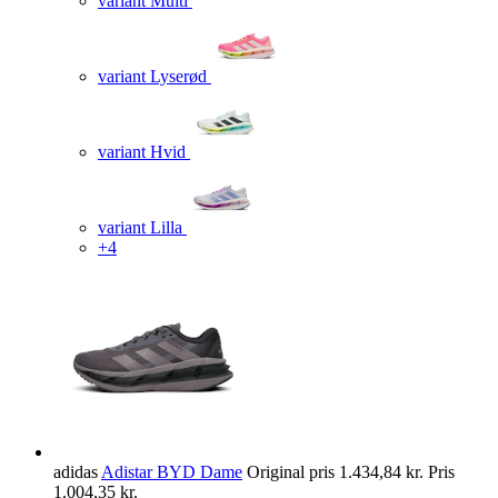
variant Multi
variant Lyserød
variant Hvid
variant Lilla
+4
adidas
Adistar BYD Dame
Original pris
1.434,84 kr.
Pris
1.004,35 kr.