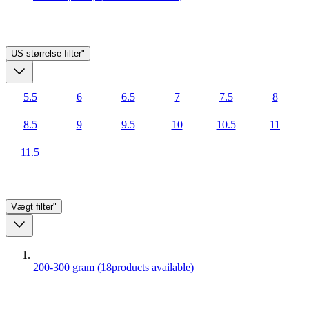
US størrelse
filter"
5.5
6
6.5
7
7.5
8
8.5
9
9.5
10
10.5
11
11.5
Vægt
filter"
200-300 gram
(
18
products available
)