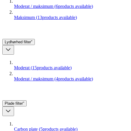
Moderat / maksimum
(
6
products available
)
Maksimum
(
13
products available
)
Lydhørhed
filter"
Moderat
(
15
products available
)
Moderat / maksimum
(
4
products available
)
Plade
filter"
Carbon plate
(
5
products available
)