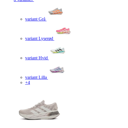
variant Grå
variant Lyserød
variant Hvid
variant Lilla
+4