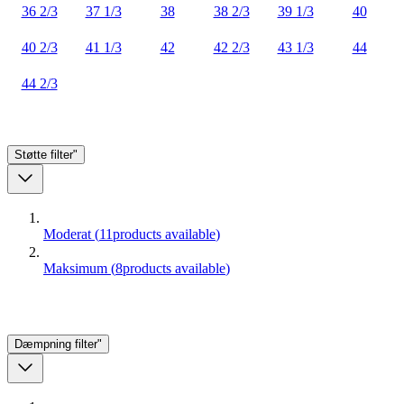
36 2/3
37 1/3
38
38 2/3
39 1/3
40
40 2/3
41 1/3
42
42 2/3
43 1/3
44
44 2/3
Støtte
filter"
Moderat
(
11
products available
)
Maksimum
(
8
products available
)
Dæmpning
filter"