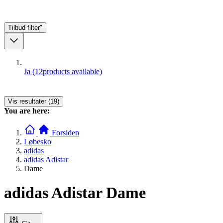
Tilbud
filter"
Ja
(
12
products available
)
Vis resultater (19)
You are here:
Forsiden
Løbesko
adidas
adidas Adistar
Dame
adidas Adistar Dame