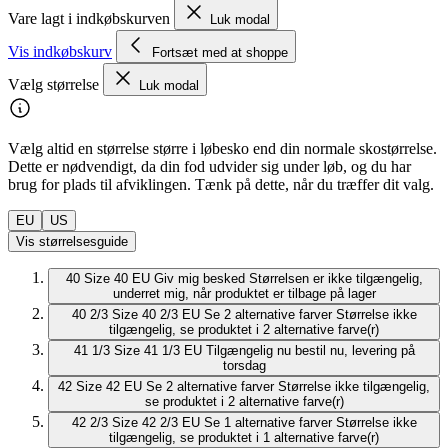
Vare lagt i indkøbskurven
Luk modal
Vis indkøbskurv
Fortsæt med at shoppe
Vælg størrelse
Luk modal
Vælg altid en størrelse større i løbesko end din normale skostørrelse.
Dette er nødvendigt, da din fod udvider sig under løb, og du har
brug for plads til afviklingen. Tænk på dette, når du træffer dit valg.
EU
US
Vis størrelsesguide
40
Size 40 EU
Giv mig besked
Størrelsen er ikke tilgængelig,
underret mig, når produktet er tilbage på lager
40 2/3
Size 40 2/3 EU
Se 2 alternative farver
Størrelse ikke
tilgængelig, se produktet i 2 alternative farve(r)
41 1/3
Size 41 1/3 EU
Tilgængelig nu
bestil nu, levering på
torsdag
42
Size 42 EU
Se 2 alternative farver
Størrelse ikke tilgængelig,
se produktet i 2 alternative farve(r)
42 2/3
Size 42 2/3 EU
Se 1 alternative farver
Størrelse ikke
tilgængelig, se produktet i 1 alternative farve(r)