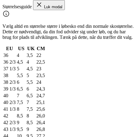
Størrelsesguide
Luk modal
Vælg altid en størrelse større i løbesko end din normale skostørrelse.
Dette er nødvendigt, da din fod udvider sig under løb, og du har
brug for plads til afviklingen. Tænk på dette, når du træffer dit valg.
EU
US
UK
CM
36
4
3,5
22
36 2/3
4,5
4
22,5
37 1/3
5
4,5
23
38
5,5
5
23,5
38 2/3
6
5,5
24
39 1/3
6,5
6
24,3
40
7
6,5
24,7
40 2/3
7,5
7
25,1
41 1/3
8
7,5
25,6
42
8,5
8
26,0
42 2/3
9
8,5
26,4
43 1/3
9,5
9
26,8
44
10
9,5
27,2