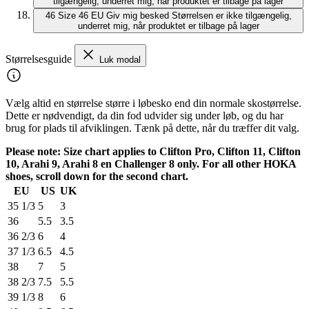
tilgængelig, underret mig, når produktet er tilbage på lager
46
Size 46 EU
Giv mig besked
Størrelsen er ikke tilgængelig,
underret mig, når produktet er tilbage på lager
Størrelsesguide
Luk modal
Vælg altid en størrelse større i løbesko end din normale skostørrelse.
Dette er nødvendigt, da din fod udvider sig under løb, og du har
brug for plads til afviklingen. Tænk på dette, når du træffer dit valg.
Please note: Size chart applies to Clifton Pro, Clifton 11, Clifton
10, Arahi 9, Arahi 8 en Challenger 8 only. For all other HOKA
shoes, scroll down for the second chart.
EU
US
UK
35 1/3
5
3
36
5.5
3.5
36 2/3
6
4
37 1/3
6.5
4.5
38
7
5
38 2/3
7.5
5.5
39 1/3
8
6