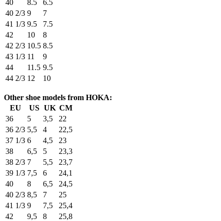
40
8.5
6.5
40 2/3
9
7
41 1/3
9.5
7.5
42
10
8
42 2/3
10.5
8.5
43 1/3
11
9
44
11.5
9.5
44 2/3
12
10
Other shoe models from HOKA:
EU
US
UK
CM
36
5
3,5
22
36 2/3
5,5
4
22,5
37 1/3
6
4,5
23
38
6,5
5
23,3
38 2/3
7
5,5
23,7
39 1/3
7,5
6
24,1
40
8
6,5
24,5
40 2/3
8,5
7
25
41 1/3
9
7,5
25,4
42
9,5
8
25,8