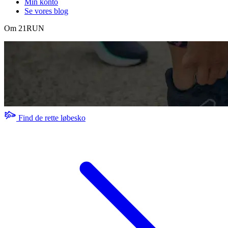
Min konto
Se vores blog
Om 21RUN
Find de rette løbesko