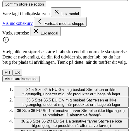
Confirm store selection
Vare lagt i indkøbskurven
Luk modal
Vis indkøbskurv
Fortsæt med at shoppe
Vælg størrelse
Luk modal
Vælg altid en størrelse større i løbesko end din normale skostørrelse.
Dette er nødvendigt, da din fod udvider sig under løb, og du har
brug for plads til afviklingen. Tænk på dette, når du træffer dit valg.
EU
US
Vis størrelsesguide
34.5
Size 34.5 EU
Giv mig besked
Størrelsen er ikke
tilgængelig, underret mig, når produktet er tilbage på lager
35.5
Size 35.5 EU
Giv mig besked
Størrelsen er ikke
tilgængelig, underret mig, når produktet er tilbage på lager
36
Size 36 EU
Se 1 alternative farver
Størrelse ikke tilgængelig,
se produktet i 1 alternative farve(r)
36 2/3
Size 36 2/3 EU
Se 1 alternative farver
Størrelse ikke
tilgængelig, se produktet i 1 alternative farve(r)