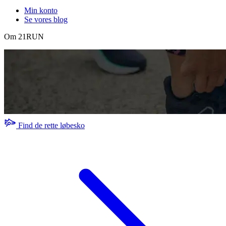
Min konto
Se vores blog
Om 21RUN
Find de rette løbesko