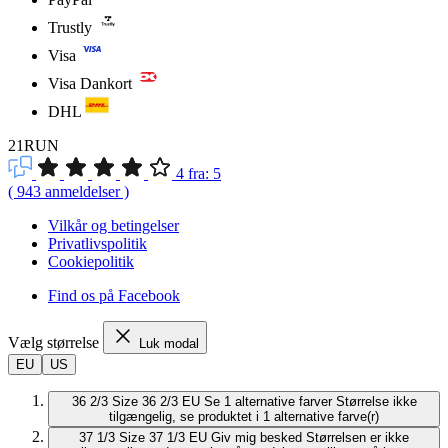
Trustly
Visa
Visa Dankort
DHL
21RUN
4
fra:
5
(
943
anmeldelser
)
Vilkår og betingelser
Privatlivspolitik
Cookiepolitik
Find os på Facebook
Vælg størrelse
Luk modal
EU
US
36 2/3
Size 36 2/3 EU
Se 1 alternative farver
Størrelse ikke
tilgængelig, se produktet i 1 alternative farve(r)
37 1/3
Size 37 1/3 EU
Giv mig besked
Størrelsen er ikke