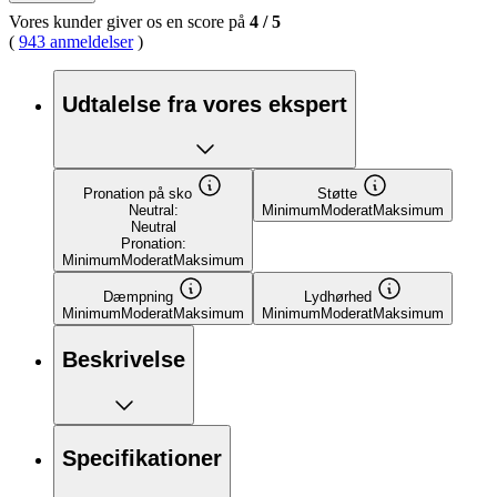
Vores kunder giver os en score på
4
/
5
(
943 anmeldelser
)
Udtalelse fra vores ekspert
Pronation på sko
Støtte
Neutral:
Minimum
Moderat
Maksimum
Neutral
Pronation:
Minimum
Moderat
Maksimum
Dæmpning
Lydhørhed
Minimum
Moderat
Maksimum
Minimum
Moderat
Maksimum
Beskrivelse
Specifikationer