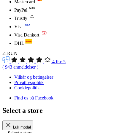
Mastercard
PayPal
Trustly
Visa
Visa Dankort
DHL
21RUN
4
fra:
5
(
943
anmeldelser
)
Vilkår og betingelser
Privatlivspolitik
Cookiepolitik
Find os på Facebook
Select a store
Luk modal
Select a store