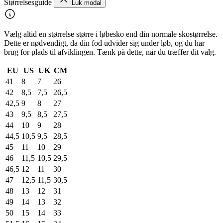
Størrelsesguide
Luk modal
Vælg altid en størrelse større i løbesko end din normale skostørrelse.
Dette er nødvendigt, da din fod udvider sig under løb, og du har
brug for plads til afviklingen. Tænk på dette, når du træffer dit valg.
EU
US
UK
CM
41
8
7
26
42
8,5
7,5
26,5
42,5
9
8
27
43
9,5
8,5
27,5
44
10
9
28
44,5
10,5
9,5
28,5
45
11
10
29
46
11,5
10,5
29,5
46,5
12
11
30
47
12,5
11,5
30,5
48
13
12
31
49
14
13
32
50
15
14
33