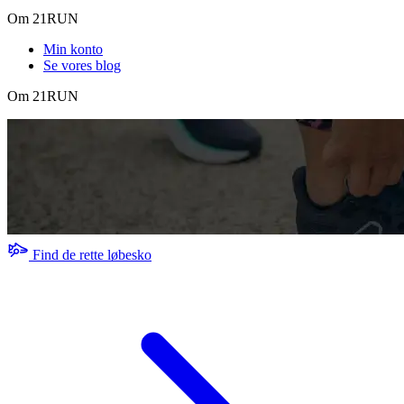
Om 21RUN
Min konto
Se vores blog
Om 21RUN
Find de rette løbesko