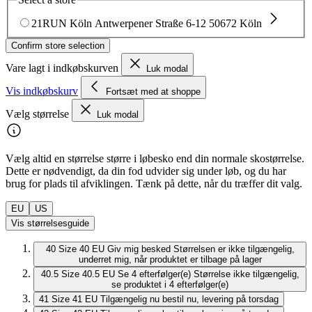
21RUN Köln
Antwerpener Straße 6-12
50672 Köln
Confirm store selection
Vare lagt i indkøbskurven
Luk modal
Vis indkøbskurv
Fortsæt med at shoppe
Vælg størrelse
Luk modal
Vælg altid en størrelse større i løbesko end din normale skostørrelse.
Dette er nødvendigt, da din fod udvider sig under løb, og du har
brug for plads til afviklingen. Tænk på dette, når du træffer dit valg.
EU
US
Vis størrelsesguide
40
Size 40 EU
Giv mig besked
Størrelsen er ikke tilgængelig,
underret mig, når produktet er tilbage på lager
40.5
Size 40.5 EU
Se 4 efterfølger(e)
Størrelse ikke tilgængelig,
se produktet i 4 efterfølger(e)
41
Size 41 EU
Tilgængelig nu
bestil nu, levering på torsdag