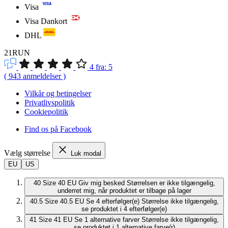
Visa
Visa Dankort
DHL
21RUN
4
fra:
5
(
943
anmeldelser
)
Vilkår og betingelser
Privatlivspolitik
Cookiepolitik
Find os på Facebook
Vælg størrelse
Luk modal
EU
US
40
Size 40 EU
Giv mig besked
Størrelsen er ikke tilgængelig,
underret mig, når produktet er tilbage på lager
40.5
Size 40.5 EU
Se 4 efterfølger(e)
Størrelse ikke tilgængelig,
se produktet i 4 efterfølger(e)
41
Size 41 EU
Se 1 alternative farver
Størrelse ikke tilgængelig,
se produktet i 1 alternative farve(r)