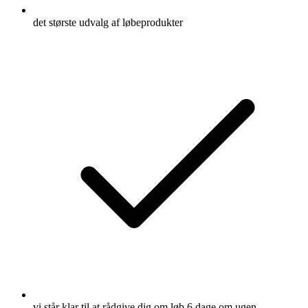
det største udvalg af løbeprodukter
vi står klar til at rådgive dig om løb 6 dage om ugen