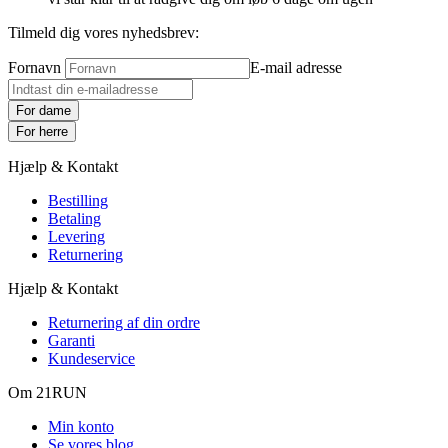
Tilmeld dig vores nyhedsbrev:
Fornavn
E-mail adresse
For dame
For herre
Hjælp & Kontakt
Bestilling
Betaling
Levering
Returnering
Hjælp & Kontakt
Returnering af din ordre
Garanti
Kundeservice
Om 21RUN
Min konto
Se vores blog