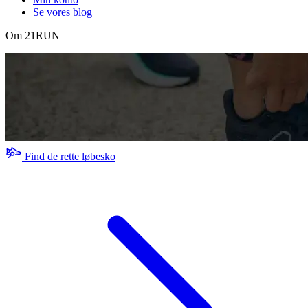
Se vores blog
Om 21RUN
Find de rette løbesko