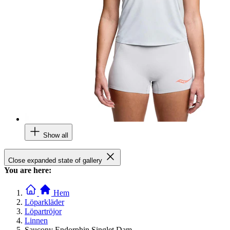
Show all
Close expanded state of gallery
You are here:
Hem
Löparkläder
Löpartröjor
Linnen
Saucony Endorphin Singlet Dam