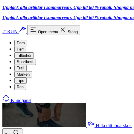
Upptäck alla artiklar i sommarrean. Upp till 60 % rabatt.
Shoppa n
Upptäck alla artiklar i sommarrean. Upp till 60 % rabatt.
Shoppa n
21RUN
Open menu
Stäng
Dam
Herr
Tillbehör
Sportkost
Trail
Märken
Tips
Rea
Kundtjänst
Hitta rätt löparskor