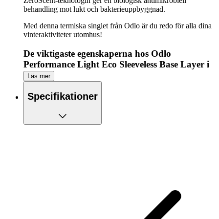
ZeroScent-teknologin ger en biologisk antimikrobiell
behandling mot lukt och bakterieuppbyggnad.
Med denna termiska singlet från Odlo är du redo för alla dina
vinteraktiviteter utomhus!
De viktigaste egenskaperna hos Odlo
Performance Light Eco Sleeveless Base Layer i
ett ögonkast:
Läs mer
Kan användas som underlag
Specifikationer
Lätt isolering
Kroppskartläggningsdesign ger riktad ventilation till
värmezoner
ZeroScent-teknik för att snabbt ta bort obehagliga lukter
Inga innersömmar för optimal komfort
Tillverkad av återvunnen polyester