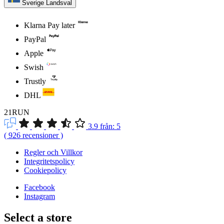
Sverige
Landsval
Klarna Pay later
PayPal
Apple
Swish
Trustly
DHL
21RUN
3.9
från:
5
(
926
recensioner
)
Regler och Villkor
Integritetspolicy
Cookiepolicy
Facebook
Instagram
Select a store