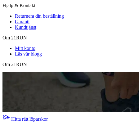
Hjälp & Kontakt
Returnera din beställning
Garanti
Kundtjänst
Om 21RUN
Mitt konto
Läs vår blogg
Om 21RUN
Hitta rätt löparskor