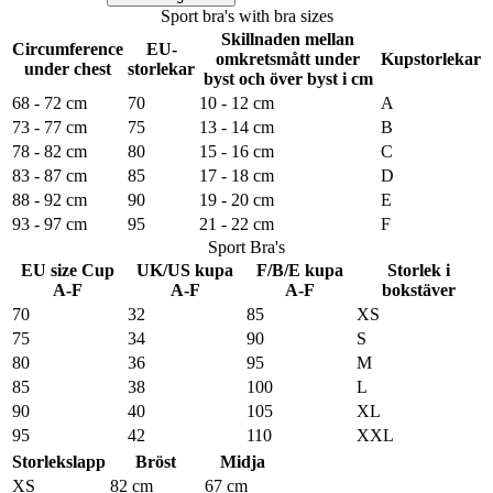
Sport bra's with bra sizes
Skillnaden mellan
Circumference
EU-
omkretsmått under
Kupstorlekar
under chest
storlekar
byst och över byst i cm
68 - 72 cm
70
10 - 12 cm
A
73 - 77 cm
75
13 - 14 cm
B
78 - 82 cm
80
15 - 16 cm
C
83 - 87 cm
85
17 - 18 cm
D
88 - 92 cm
90
19 - 20 cm
E
93 - 97 cm
95
21 - 22 cm
F
Sport Bra's
EU size Cup
UK/US kupa
F/B/E kupa
Storlek i
A-F
A-F
A-F
bokstäver
70
32
85
XS
75
34
90
S
80
36
95
M
85
38
100
L
90
40
105
XL
95
42
110
XXL
Storlekslapp
Bröst
Midja
XS
82 cm
67 cm