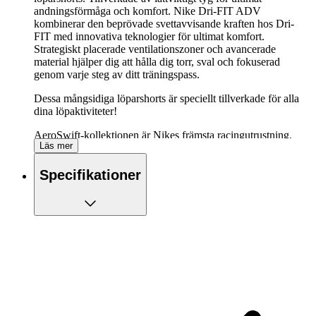
andningsförmåga och komfort. Nike Dri-FIT ADV
kombinerar den beprövade svettavvisande kraften hos Dri-
FIT med innovativa teknologier för ultimat komfort.
Strategiskt placerade ventilationszoner och avancerade
material hjälper dig att hålla dig torr, sval och fokuserad
genom varje steg av ditt träningspass.
Dessa mångsidiga löparshorts är speciellt tillverkade för alla
dina löpaktiviteter!
AeroSwift-kollektionen är Nikes främsta racingutrustning.
Läs mer
Kläderna är byggda för fart och har de senaste innovationerna
för prestanda och skydd som håller dig fokuserad. De
Specifikationer
strömlinjeformade designerna är lätta och eleganta, så att du
kan röra dig fritt samtidigt som du ger allt.
De viktigaste funktionerna hos Nike AeroSwift
Dri-FIT ADV Mid-Rise 3 Inch Brief-Lined
Shorts i överblick:
Shorts med ventilationsfunktion
Lätt vikt
Nike Dri-FIT ADV bygger vidare på den pålitliga
prestandan hos Dri-FIT, med extra precision och