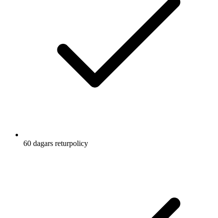
andningsförmåga för intensiva träningspass
Tre fickor på insidan för att förvara dina mindre
nödvändigheter
Elastiskt midjeband med dragsko
Elastiska innertrosor för rätt stöd
Minimal slits för en mer elegant look
Innerbenslängd: 7,5 cm
60 dagars returpolicy