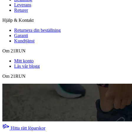
Leverans
Returer
Hjälp & Kontakt
Returnera din beställning
Garanti
Kundtjänst
Om 21RUN
Mitt konto
Läs vår blogg
Om 21RUN
Hitta rätt löparskor