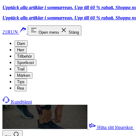
Upptäck alla artiklar i sommarrean. Upp till 60 % rabatt.
Shoppa n
Upptäck alla artiklar i sommarrean. Upp till 60 % rabatt.
Shoppa n
21RUN
Open menu
Stäng
Dam
Herr
Tillbehör
Sportkost
Trail
Märken
Tips
Rea
Kundtjänst
Hitta rätt löparskor