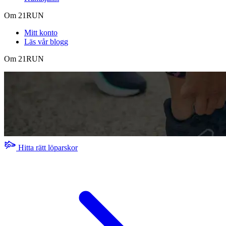
Om 21RUN
Mitt konto
Läs vår blogg
Om 21RUN
Hitta rätt löparskor