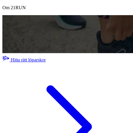
Om 21RUN
Hitta rätt löparskor