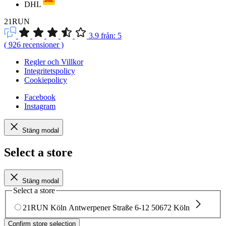
DHL
21RUN
3.9
från:
5
(
926
recensioner
)
Regler och Villkor
Integritetspolicy
Cookiepolicy
Facebook
Instagram
Stäng modal
Select a store
Stäng modal
Select a store
21RUN Köln
Antwerpener Straße 6-12
50672 Köln
Confirm store selection