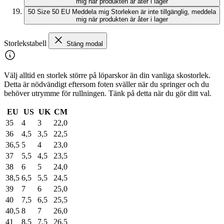
mig när produkten är åter i lager
50
Size 50 EU
Meddela mig
Storleken är inte tillgänglig, meddela
mig när produkten är åter i lager
Storlekstabell
Stäng modal
Välj alltid en storlek större på löparskor än din vanliga skostorlek.
Detta är nödvändigt eftersom foten sväller när du springer och du
behöver utrymme för rullningen. Tänk på detta när du gör ditt val.
EU
US
UK
CM
35
4
3
22,0
36
4,5
3,5
22,5
36,5
5
4
23,0
37
5,5
4,5
23,5
38
6
5
24,0
38,5
6,5
5,5
24,5
39
7
6
25,0
40
7,5
6,5
25,5
40,5
8
7
26,0
41
8,5
7,5
26,5