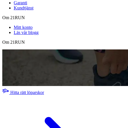
Garanti
Kundtjänst
Om 21RUN
Mitt konto
Läs vår blogg
Om 21RUN
Hitta rätt löparskor