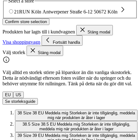
Select a store
21RUN Köln
Antwerpener Straße 6-12
50672 Köln
Confirm store selection
Produkten har lagts till i kundvagnen
Stäng modal
Visa shoppingvagn
Fortsätt handla
Välj storlek
Stäng modal
Välj alltid en storlek större på löparskor än din vanliga skostorlek.
Detta är nödvändigt eftersom foten sväller när du springer och du
behöver utrymme för rullningen. Tänk på detta när du gör ditt val.
EU
US
Se storleksguide
38
Size 38 EU
Meddela mig
Storleken är inte tillgänglig, meddela
mig när produkten är åter i lager
38.5
Size 38.5 EU
Meddela mig
Storleken är inte tillgänglig,
meddela mig när produkten är åter i lager
39
Size 39 EU
Meddela mig
Storleken är inte tillgänglig, meddela