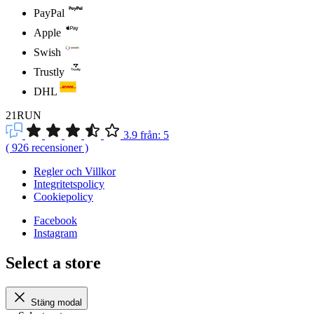
PayPal
Apple
Swish
Trustly
DHL
21RUN
3.9
från:
5
(
926
recensioner
)
Regler och Villkor
Integritetspolicy
Cookiepolicy
Facebook
Instagram
Select a store
Stäng modal