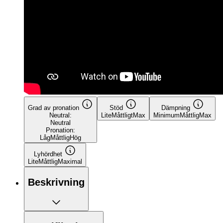
Grad av pronation
Stöd
Dämpning
Neutral:
Lite
Måttligt
Max
Minimum
Måttlig
Max
Neutral
Pronation:
Låg
Måttlig
Hög
Lyhördhet
Lite
Måttlig
Maximal
Beskrivning