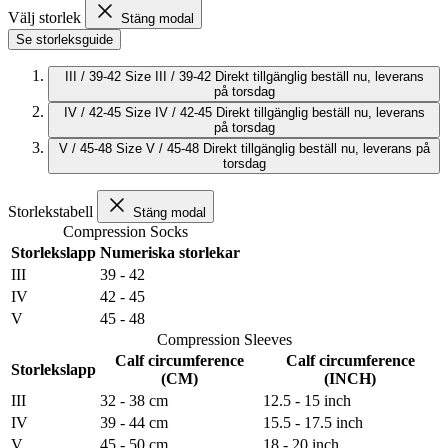
Välj storlek
Stäng modal
Se storleksguide
III / 39-42
Size III / 39-42
Direkt tillgänglig
beställ nu, leverans
på torsdag
IV / 42-45
Size IV / 42-45
Direkt tillgänglig
beställ nu, leverans
på torsdag
V / 45-48
Size V / 45-48
Direkt tillgänglig
beställ nu, leverans på
torsdag
Storlekstabell
Stäng modal
Compression Socks
Storlekslapp
Numeriska storlekar
III
39 - 42
IV
42 - 45
V
45 - 48
Compression Sleeves
Calf circumference
Calf circumference
Storlekslapp
(CM)
(INCH)
III
32 - 38 cm
12.5 - 15 inch
IV
39 - 44 cm
15.5 - 17.5 inch
V
45 - 50 cm
18 - 20 inch