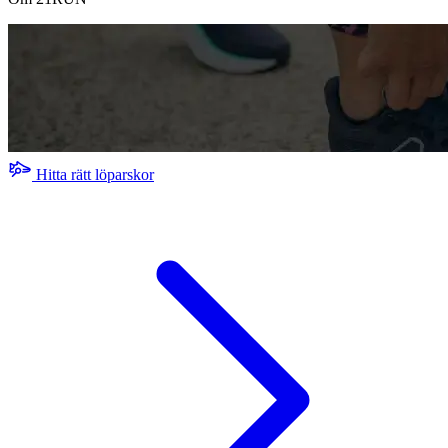
Hitta rätt löparskor