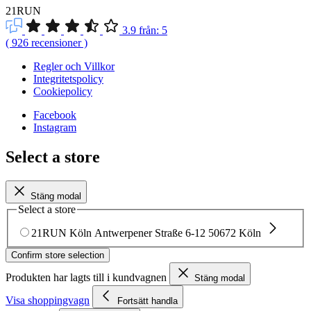
21RUN
3.9
från:
5
(
926
recensioner
)
Regler och Villkor
Integritetspolicy
Cookiepolicy
Facebook
Instagram
Select a store
Stäng modal
Select a store
21RUN Köln
Antwerpener Straße 6-12
50672 Köln
Confirm store selection
Produkten har lagts till i kundvagnen
Stäng modal
Visa shoppingvagn
Fortsätt handla