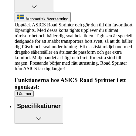
Automatisk översättning
Upptäck ASICS Road Sprinter och gör den till din favoritkort
löpartights. Med dessa korta tights upplever du ultimat
rörelsefrihet och håller dig sval hela tiden. Tightsen är speciellt
designade för att snabbt transportera bort svett, så att du håller
dig fräsch och sval under träning. Ett elastiskt midjeband med
dragsko säkerställer en åtsittande passform och ger extra
komfort. Midjebandet är högt och brett för extra stöd till
magen. Prestanda börjar med rätt utrustning, Road Sprinter
från ASICS tar dig längre!
Funktionerna hos ASICS Road Sprinter i ett
ögonkast:
Läs mer
Designad med ventilerande material
Rör dig fritt genom det elastiska materialet
Specifikationer
Öppen sidficka
Telefonficka på insidan av linningen
Högt och brett midjeband designat för optimalt bukstöd
Platta sömmar för en mjuk känsla mot huden
Reflekterande element för extra synlighet