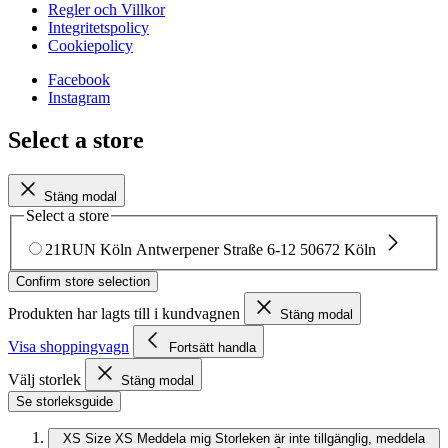
Regler och Villkor
Integritetspolicy
Cookiepolicy
Facebook
Instagram
Select a store
Stäng modal
Select a store
21RUN Köln
Antwerpener Straße 6-12
50672 Köln
Confirm store selection
Produkten har lagts till i kundvagnen
Stäng modal
Visa shoppingvagn
Fortsätt handla
Välj storlek
Stäng modal
Se storleksguide
XS
Size XS
Meddela mig
Storleken är inte tillgänglig, meddela