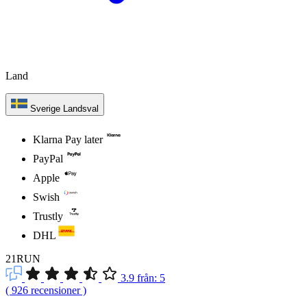
Land
Sverige
Landsval
Klarna Pay later
PayPal
Apple
Swish
Trustly
DHL
21RUN
3.9
från:
5
(
926
recensioner
)