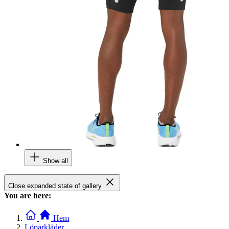
Show all
Close expanded state of gallery
You are here:
Hem
Löparkläder