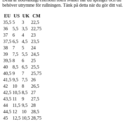
behöver utrymme för rullningen. Tänk på detta när du gör ditt val.
EU
US
UK
CM
35,5
5
3
22,5
36
5,5
3,5
22,75
37
6
4
23
37,5
6,5
4,5
23,5
38
7
5
24
39
7,5
5,5
24,5
39,5
8
6
25
40
8,5
6,5
25,5
40,5
9
7
25,75
41,5
9,5
7,5
26
42
10
8
26,5
42,5
10,5
8,5
27
43,5
11
9
27,5
44
11,5
9,5
28
44,5
12
10
28,5
45
12,5
10,5
28,75