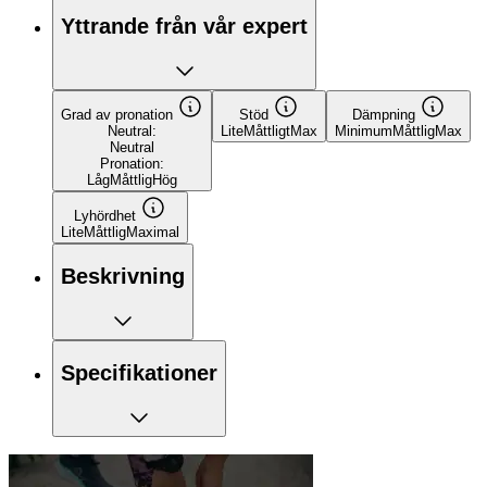
Yttrande från vår expert
Grad av pronation
Stöd
Dämpning
Neutral:
Lite
Måttligt
Max
Minimum
Måttlig
Max
Neutral
Pronation:
Låg
Måttlig
Hög
Lyhördhet
Lite
Måttlig
Maximal
Beskrivning
Specifikationer