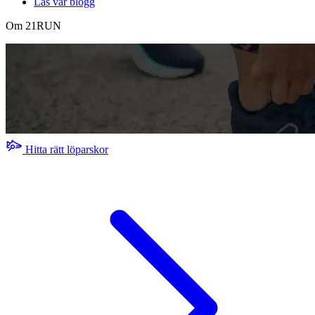
Läs vår blogg
Om 21RUN
Hitta rätt löparskor