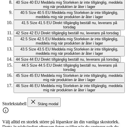
40
Size 40 EU
Meddela mig
Storleken är inte tillgänglig, meddela
mig när produkten är åter i lager
40.5
Size 40.5 EU
Meddela mig
Storleken är inte tillgänglig,
meddela mig när produkten är åter i lager
41.5
Size 41.5 EU
Direkt tillgänglig
beställ nu, leverans på
torsdag
42
Size 42 EU
Direkt tillgänglig
beställ nu, leverans på torsdag
42.5
Size 42.5 EU
Meddela mig
Storleken är inte tillgänglig,
meddela mig när produkten är åter i lager
43.5
Size 43.5 EU
Meddela mig
Storleken är inte tillgänglig,
meddela mig när produkten är åter i lager
44
Size 44 EU
Direkt tillgänglig
beställ nu, leverans på torsdag
44.5
Size 44.5 EU
Direkt tillgänglig
beställ nu, leverans på
torsdag
45
Size 45 EU
Meddela mig
Storleken är inte tillgänglig, meddela
mig när produkten är åter i lager
46
Size 46 EU
Meddela mig
Storleken är inte tillgänglig, meddela
mig när produkten är åter i lager
Storlekstabell
Stäng modal
Välj alltid en storlek större på löparskor än din vanliga skostorlek.
Detta är nödvändigt eftersom foten sväller när du springer och du