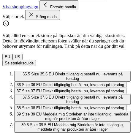
Visa shoppingvagn
Fortsätt handla
Välj storlek
Stäng modal
Välj alltid en storlek större på löparskor än din vanliga skostorlek.
Detta är nödvändigt eftersom foten sväller när du springer och du
behöver utrymme för rullningen. Tänk på detta när du gör ditt val.
EU
US
Se storleksguide
35.5
Size 35.5 EU
Direkt tillgänglig
beställ nu, leverans på
torsdag
36
Size 36 EU
Direkt tillgänglig
beställ nu, leverans på torsdag
37
Size 37 EU
Direkt tillgänglig
beställ nu, leverans på torsdag
37.5
Size 37.5 EU
Direkt tillgänglig
beställ nu, leverans på
torsdag
38
Size 38 EU
Direkt tillgänglig
beställ nu, leverans på torsdag
39
Size 39 EU
Meddela mig
Storleken är inte tillgänglig, meddela
mig när produkten är åter i lager
39.5
Size 39.5 EU
Meddela mig
Storleken är inte tillgänglig,
meddela mig när produkten är åter i lager