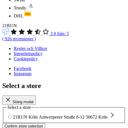
Trustly
DHL
21RUN
3.9
från:
5
(
926
recensioner
)
Regler och Villkor
Integritetspolicy
Cookiepolicy
Facebook
Instagram
Select a store
Stäng modal
Select a store
21RUN Köln
Antwerpener Straße 6-12
50672 Köln
Confirm store selection