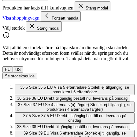
Produkten har lagts till i kundvagnen
Stäng modal
Visa shoppingvagn
Fortsätt handla
Välj storlek
Stäng modal
Välj alltid en storlek större på löparskor än din vanliga skostorlek.
Detta är nödvändigt eftersom foten sväller när du springer och du
behöver utrymme för rullningen. Tänk på detta när du gör ditt val.
EU
US
Se storleksguide
35.5
Size 35.5 EU
Visa 5 efterträdare
Storlek ej tillgänglig, se
produkten i 5 efterträdare
36
Size 36 EU
Direkt tillgänglig
beställ nu, leverans på onsdag
37
Size 37 EU
Se 4 alternativ(a) färg(er)
Storlek ej tillgänglig, se
produkten i 4 alternativa färg(er)
37.5
Size 37.5 EU
Direkt tillgänglig
beställ nu, leverans på
onsdag
38
Size 38 EU
Direkt tillgänglig
beställ nu, leverans på onsdag
39
Size 39 EU
Visa 6 efterträdare
Storlek ej tillgänglig, se