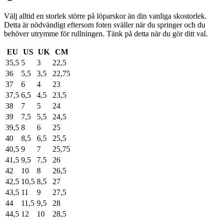
Välj alltid en storlek större på löparskor än din vanliga skostorlek.
Detta är nödvändigt eftersom foten sväller när du springer och du
behöver utrymme för rullningen. Tänk på detta när du gör ditt val.
EU
US
UK
CM
35,5
5
3
22,5
36
5,5
3,5
22,75
37
6
4
23
37,5
6,5
4,5
23,5
38
7
5
24
39
7,5
5,5
24,5
39,5
8
6
25
40
8,5
6,5
25,5
40,5
9
7
25,75
41,5
9,5
7,5
26
42
10
8
26,5
42,5
10,5
8,5
27
43,5
11
9
27,5
44
11,5
9,5
28
44,5
12
10
28,5