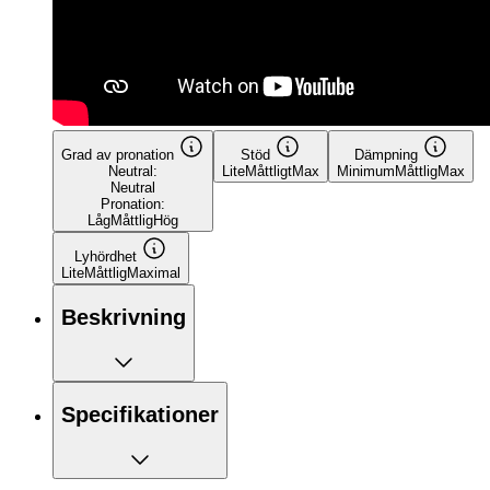
Grad av pronation
Stöd
Dämpning
Neutral:
Lite
Måttligt
Max
Minimum
Måttlig
Max
Neutral
Pronation:
Låg
Måttlig
Hög
Lyhördhet
Lite
Måttlig
Maximal
Beskrivning
Specifikationer