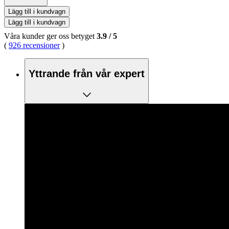
Lägg till i kundvagn
Lägg till i kundvagn
Våra kunder ger oss betyget
3.9
/
5
(
926 recensioner
)
Yttrande från vår expert