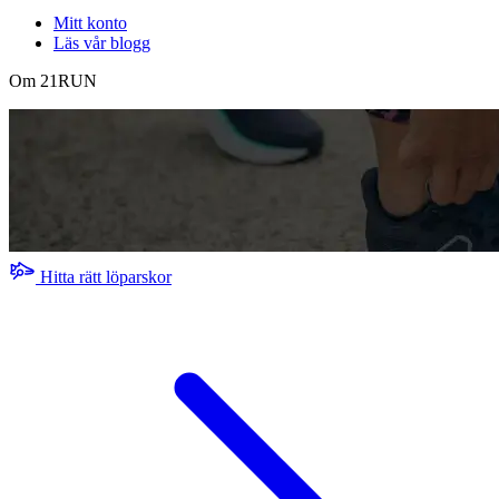
Mitt konto
Läs vår blogg
Om 21RUN
Hitta rätt löparskor