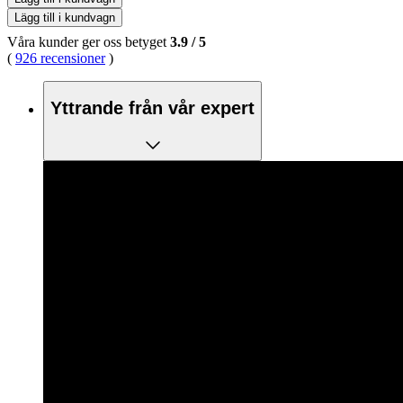
Lägg till i kundvagn
Våra kunder ger oss betyget
3.9
/
5
(
926 recensioner
)
Yttrande från vår expert