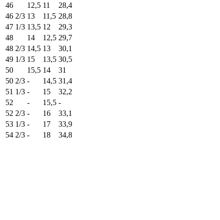
46
12,5
11
28,4
46 2/3
13
11,5
28,8
47 1/3
13,5
12
29,3
48
14
12,5
29,7
48 2/3
14,5
13
30,1
49 1/3
15
13,5
30,5
50
15,5
14
31
50 2/3
-
14,5
31,4
51 1/3
-
15
32,2
52
-
15,5
-
52 2/3
-
16
33,1
53 1/3
-
17
33,9
54 2/3
-
18
34,8