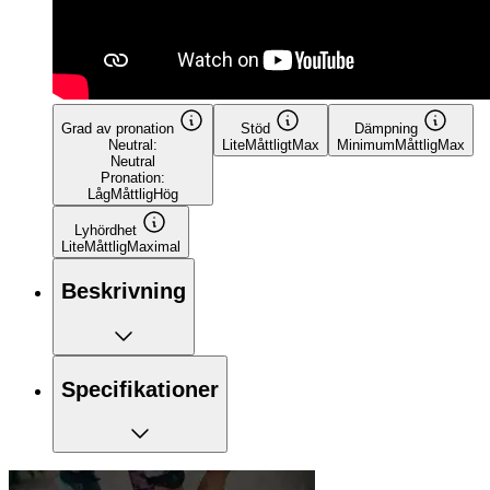
Grad av pronation
Stöd
Dämpning
Neutral:
Lite
Måttligt
Max
Minimum
Måttlig
Max
Neutral
Pronation:
Låg
Måttlig
Hög
Lyhördhet
Lite
Måttlig
Maximal
Beskrivning
Specifikationer