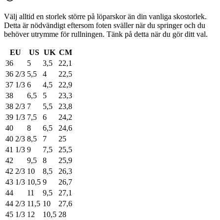
Välj alltid en storlek större på löparskor än din vanliga skostorlek.
Detta är nödvändigt eftersom foten sväller när du springer och du
behöver utrymme för rullningen. Tänk på detta när du gör ditt val.
EU
US
UK
CM
36
5
3,5
22,1
36 2/3
5,5
4
22,5
37 1/3
6
4,5
22,9
38
6,5
5
23,3
38 2/3
7
5,5
23,8
39 1/3
7,5
6
24,2
40
8
6,5
24,6
40 2/3
8,5
7
25
41 1/3
9
7,5
25,5
42
9,5
8
25,9
42 2/3
10
8,5
26,3
43 1/3
10,5
9
26,7
44
11
9,5
27,1
44 2/3
11,5
10
27,6
45 1/3
12
10,5
28