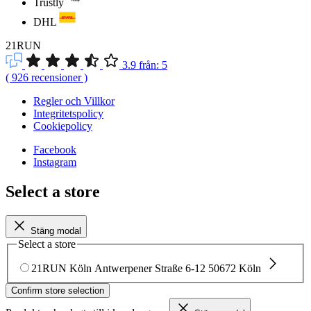
Trustly
DHL
21RUN
3.9
från:
5
(
926
recensioner
)
Regler och Villkor
Integritetspolicy
Cookiepolicy
Facebook
Instagram
Select a store
Stäng modal
Select a store
21RUN Köln
Antwerpener Straße 6-12
50672 Köln
Confirm store selection