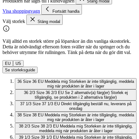
Produkten har lagts till i kundvagnen
Stäng modal
Visa shoppingvagn
Fortsätt handla
Välj storlek
Stäng modal
Välj alltid en storlek större på löparskor än din vanliga skostorlek.
Detta är nödvändigt eftersom foten sväller när du springer och du
behöver utrymme för rullningen. Tänk på detta när du gör ditt val.
EU
US
Se storleksguide
36
Size 36 EU
Meddela mig
Storleken är inte tillgänglig, meddela
mig när produkten är åter i lager
36 2/3
Size 36 2/3 EU
Se 2 alternativ(a) färg(er)
Storlek ej
tillgänglig, se produkten i 2 alternativa färg(er)
37 1/3
Size 37 1/3 EU
Direkt tillgänglig
beställ nu, leverans på
onsdag
38
Size 38 EU
Meddela mig
Storleken är inte tillgänglig, meddela
mig när produkten är åter i lager
38 2/3
Size 38 2/3 EU
Meddela mig
Storleken är inte tillgänglig,
meddela mig när produkten är åter i lager
39 1/3
Size 39 1/3 EU
Meddela mig
Storleken är inte tillgänglig,