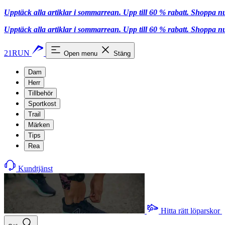
Upptäck alla artiklar i sommarrean. Upp till 60 % rabatt.
Shoppa n
Upptäck alla artiklar i sommarrean. Upp till 60 % rabatt.
Shoppa n
21RUN
Open menu
Stäng
Dam
Herr
Tillbehör
Sportkost
Trail
Märken
Tips
Rea
Kundtjänst
Hitta rätt löparskor