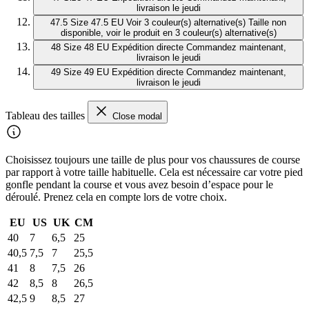
livraison le jeudi
47.5
Size 47.5 EU
Voir 3 couleur(s) alternative(s)
Taille non
disponible, voir le produit en 3 couleur(s) alternative(s)
48
Size 48 EU
Expédition directe
Commandez maintenant,
livraison le jeudi
49
Size 49 EU
Expédition directe
Commandez maintenant,
livraison le jeudi
Tableau des tailles
Close modal
Choisissez toujours une taille de plus pour vos chaussures de course
par rapport à votre taille habituelle. Cela est nécessaire car votre pied
gonfle pendant la course et vous avez besoin d’espace pour le
déroulé. Prenez cela en compte lors de votre choix.
EU
US
UK
CM
40
7
6,5
25
40,5
7,5
7
25,5
41
8
7,5
26
42
8,5
8
26,5
42,5
9
8,5
27